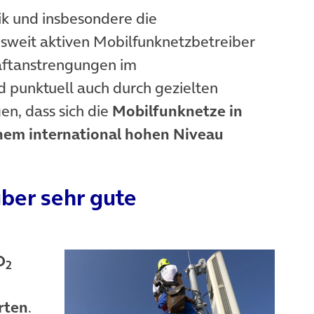
ik und insbesondere die
sweit aktiven Mobilfunknetzbetreiber
aftanstrengungen im
d punktuell auch durch gezielten
en, dass sich die
Mobilfunknetze in
inem international hohen Niveau
ber sehr gute
O
2
rten
.