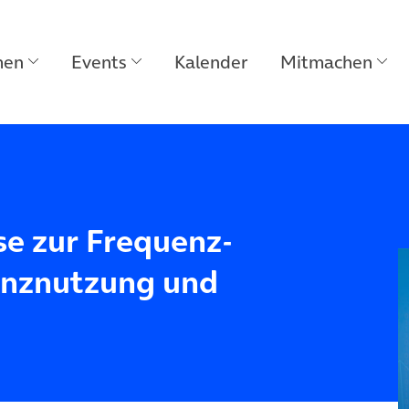
men
Events
Kalender
Mitmachen
se zur Frequenz­
enz­nutzung und