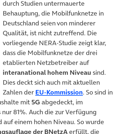
durch Studien untermauerte
Behauptung, die Mobilfunknetze in
Deutschland seien von minderer
Qualität, ist nicht zutreffend. Die
vorliegende NERA-Studie zeigt klar,
dass die Mobilfunknetze der drei
etablierten Netzbetreiber auf
interanational hohem Niveau
sind.
Dies deckt sich auch mit aktuellen
(öffnet in neuem
Zahlen der
EU-Kommission
. So sind in
ushalte mit
5G
abgedeckt, im
s nur 81%. Auch die zur Verfügung
nd auf einem hohen Niveau. So wurde
ngsauflage der BNetzA
erfüllt, die