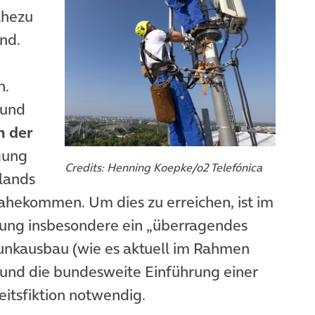
ahezu
nd.
n.
 und
n der
gung
Credits: Henning Koepke/o2 Telefónica
lands
hekommen. Um dies zu erreichen, ist im
ung insbesondere ein „überragendes
funkausbau (wie es aktuell im Rahmen
) und die bundesweite Einführung einer
itsfiktion notwendig.