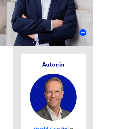
Autor:in
Harald Geywitz
ist