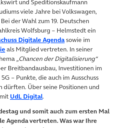
olkswirt und Speditionskaufmann
tudiums viele Jahre bei Volkswagen,
. Bei der Wahl zum 19. Deutschen
lkreis Wolfsburg – Helmstedt ein
(öffnet in neuem Tab)
chuss Digitale Agenda
sowie im
(öffnet in neuem Tab)
ie
als Mitglied vertreten. In seiner
b)
Thema
„Chancen der Digitalisierung“
ber Breitbandausbau, Investitionen im
d 5G – Punkte, die auch im Ausschuss
n dürften. Über seine Positionen und
(öffnet in neuem Tab)
 mit
UdL Digital
.
ndestag und somit auch zum ersten Mal
ale Agenda vertreten. Was war Ihre