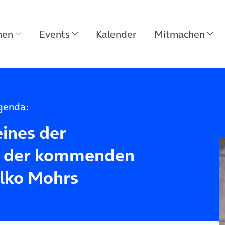
men
Events
Kalender
Mitmachen
Agenda:
eines der
 der kommenden
alko Mohrs