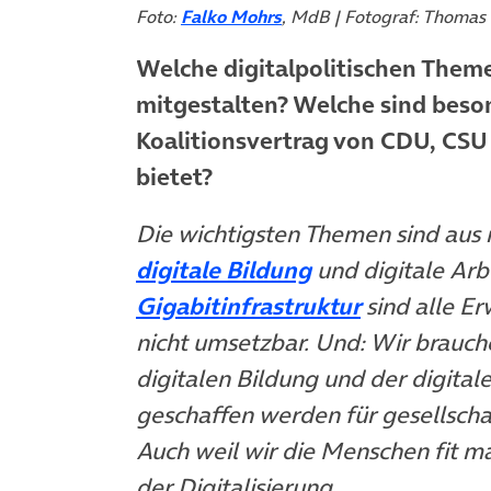
Foto:
Falko Mohrs
, MdB | Fotograf: Thomas
Welche digitalpolitischen Theme
mitgestalten? Welche sind beson
Koalitionsvertrag von CDU, CSU
bietet?
Die wichtigsten Themen sind aus 
(öffnet in neue
digitale Bildung
und digitale Arb
(öffnet in 
Gigabitinfrastruktur
sind alle Er
nicht umsetzbar. Und: Wir brauch
digitalen Bildung und der digital
geschaffen werden für gesellscha
Auch weil wir die Menschen fit 
der Digitalisierung.