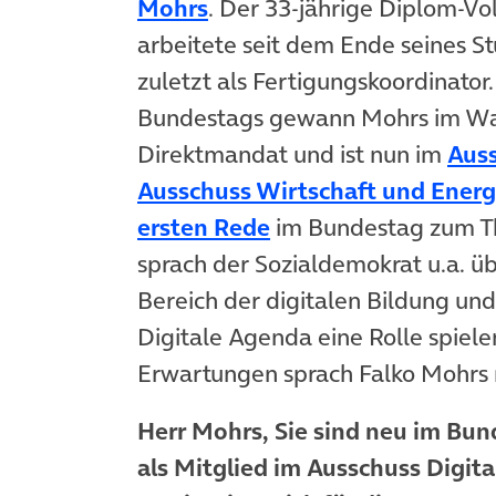
(öffnet in neuem Tab)
Mohrs
. Der 33-jährige Diplom-V
arbeitete seit dem Ende seines S
zuletzt als Fertigungskoordinator
Bundestags gewann Mohrs im Wah
Direktmandat und ist nun im
Auss
Ausschuss Wirtschaft und Energ
(öffnet in neuem Ta
ersten Rede
im Bundestag zum 
sprach der Sozialdemokrat u.a. ü
Bereich der digitalen Bildung un
Digitale Agenda eine Rolle spiele
Erwartungen sprach Falko Mohrs
Herr Mohrs, Sie sind neu im Bu
als Mitglied im Ausschuss Digit