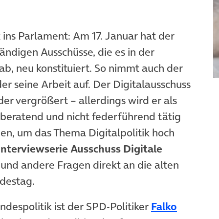
ins Parlament: Am 17. Januar hat der
ändigen Ausschüsse, die es in der
b, neu konstituiert. So nimmt auch der
er seine Arbeit auf. Der Digitalausschuss
er vergrößert – allerdings wird er als
tberatend und nicht federführend tätig
hen, um das Thema Digitalpolitik hoch
Interviewserie Ausschuss Digitale
et in neuem Tab)
und andere Fragen direkt an die alten
ndestag.
ndespolitik ist der SPD-Politiker
Falko