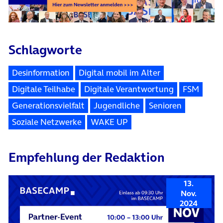
Schlagworte
Desinformation
Digital mobil im Alter
Digitale Teilhabe
Digitale Verantwortung
FSM
Generationsvielfalt
Jugendliche
Senioren
Soziale Netzwerke
WAKE UP
Empfehlung der Redaktion
13.
Nov.
2024