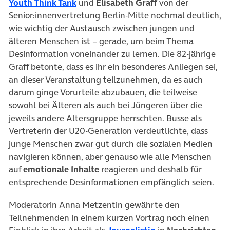
(öffnet in neuem Tab)
Youth Think Tank
und
Elisabeth Graff
von der
Senior:innenvertretung Berlin-Mitte nochmal deutlich,
wie wichtig der Austausch zwischen jungen und
älteren Menschen ist – gerade, um beim Thema
Desinformation voneinander zu lernen. Die 82-jährige
Graff betonte, dass es ihr ein besonderes Anliegen sei,
an dieser Veranstaltung teilzunehmen, da es auch
darum ginge Vorurteile abzubauen, die teilweise
sowohl bei Älteren als auch bei Jüngeren über die
jeweils andere Altersgruppe herrschten. Busse als
Vertreterin der U20-Generation verdeutlichte, dass
junge Menschen zwar gut durch die sozialen Medien
navigieren können, aber genauso wie alle Menschen
auf
emotionale Inhalte
reagieren und deshalb für
entsprechende Desinformationen empfänglich seien.
Moderatorin Anna Metzentin gewährte den
Teilnehmenden in einem kurzen Vortrag noch einen
(öffnet in neuem T