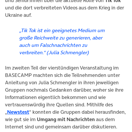
und Senior:innen über die aktuelle Rolle von
Tik Tok
und die dort verbreiteten Videos aus dem Krieg in der
Ukraine auf.
„Tik Tok ist ein geeignetes
Medium um
große Reichweite zu generieren, aber
auch um Falschnachrichten zu
verbreiten.“ (Julia Schmengler)
Im zweiten Teil der vierstündigen Veranstaltung im
BASECAMP machten sich die Teilnehmenden unter
Anleitung von Julia Schmengler in ihren jeweiligen
Gruppen nochmals Gedanken darüber, woher sie ihre
Informationen eigentlich bekommen und wie
vertrauenswürdig ihre Quellen sind. Mithilfe des
(öffnet in neuem Tab)
„
Newstest
“ konnten die Gruppen dabei herausfinden,
wie gut sie im
Umgang mit Nachrichten
aus dem
Internet sind und gemeinsam darüber diskutieren.