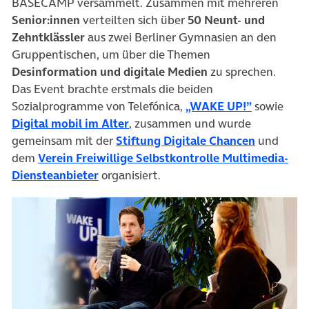
BASECAMP versammelt. Zusammen mit mehreren
Senior:innen
verteilten sich über
50 Neunt- und
Zehntklässler
aus zwei Berliner Gymnasien an den
Gruppentischen, um über die Themen
Desinformation und digitale Medien
zu sprechen.
Das Event brachte erstmals die beiden
(öffnet in
Sozialprogramme von Telefónica,
„WAKE UP!”
sowie
(öffnet in neuem Tab)
Digital mobil im Alter
, zusammen und wurde
(öffnet i
gemeinsam mit der
Stiftung Digitale Chancen
und
dem
Verein Freiwillige Selbstkontrolle Multimedia-
(öffnet in neuem Tab)
Diensteanbieter
organisiert.