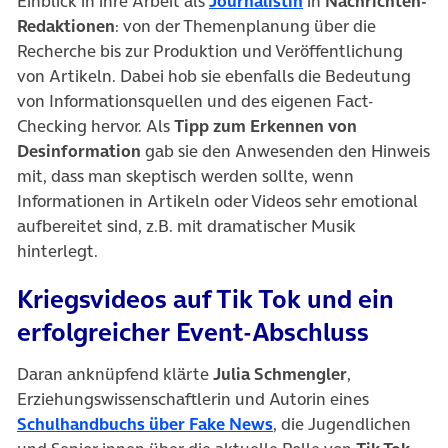
Einblick in ihre Arbeit als
Journalistin
in
Nachrichten-
Redaktionen
: von der Themenplanung über die
Recherche bis zur Produktion und Veröffentlichung
von Artikeln. Dabei hob sie ebenfalls die Bedeutung
von Informationsquellen und des eigenen Fact-
Checking hervor. Als
Tipp
zum Erkennen von
Desinformation
gab sie den Anwesenden den Hinweis
mit, dass man skeptisch werden sollte, wenn
Informationen in Artikeln oder Videos sehr emotional
aufbereitet sind, z.B. mit dramatischer Musik
hinterlegt.
Kriegsvideos auf Tik Tok und ein
erfolgreicher Event-Abschluss
Daran anknüpfend klärte
Julia Schmengler
,
Erziehungswissenschaftlerin und Autorin eines
(öffnet in neuem Tab)
Schulhandbuchs über Fake News
, die Jugendlichen