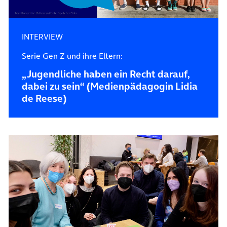
INTERVIEW
Serie Gen Z und ihre Eltern:
„Jugendliche haben ein Recht darauf,
dabei zu sein“ (Medienpädagogin Lidia
de Reese)