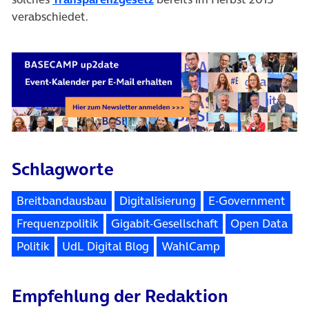
verabschiedet.
Schlagworte
Breitbandausbau
Digitalisierung
E-Government
Frequenzpolitik
Gigabit-Gesellschaft
Open Data
Politik
UdL Digital Blog
WahlCamp
Empfehlung der Redaktion