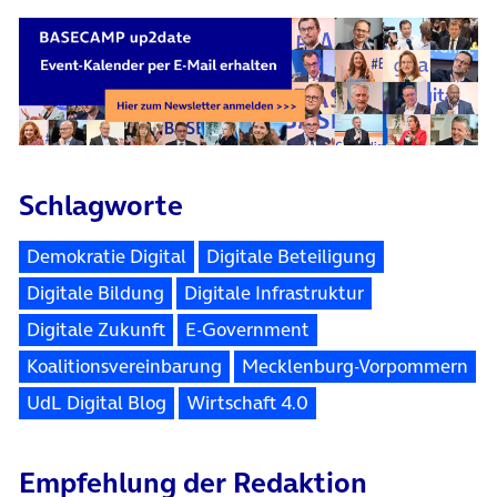
Schlagworte
Demokratie Digital
Digitale Beteiligung
Digitale Bildung
Digitale Infrastruktur
Digitale Zukunft
E-Government
Koalitionsvereinbarung
Mecklenburg-Vorpommern
UdL Digital Blog
Wirtschaft 4.0
Empfehlung der Redaktion