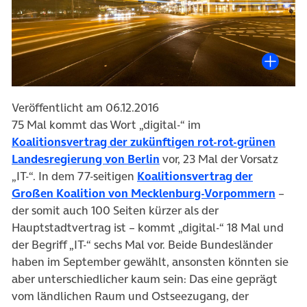
Veröffentlicht am 06.12.2016
75 Mal kommt das Wort „digital-“ im
Koalitionsvertrag der zukünftigen rot-rot-grünen
(öffnet in neuem Tab)
Landesregierung von Berlin
vor, 23 Mal der Vorsatz
„IT-“. In dem 77-seitigen
Koalitionsvertrag der
(öffn
Großen Koalition von Mecklenburg-Vorpommern
–
der somit auch 100 Seiten kürzer als der
Hauptstadtvertrag ist – kommt „digital-“ 18 Mal und
der Begriff „IT-“ sechs Mal vor. Beide Bundesländer
haben im September gewählt, ansonsten könnten sie
aber unterschiedlicher kaum sein: Das eine geprägt
vom ländlichen Raum und Ostseezugang, der