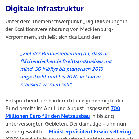
Digitale Infrastruktur
Unter dem Themenschwerpunkt „Digitalisierung“ in
der Koalitionsvereinbarung von Mecklenburg-
Vorpommern, schließt sich das Land dem
„Ziel der Bundesregierung an, dass der
flächendeckende Breitbandausbau mit
mind. 50 Mbit/s bis planerisch 2018
angestrebt und bis 2020 in Gänze
realisiert werden soll“.
Entsprechend der Förderrichtlinie genehmigte der
Bund bereits im April und August insgesamt
700
(öffnet in neuem Ta
Millionen Euro für den Netzausbau
in bislang
unterversorgten Gebieten. Der damalige – und nun
(öf
wiedergewählte –
Ministerpräsident Erwin Sellering