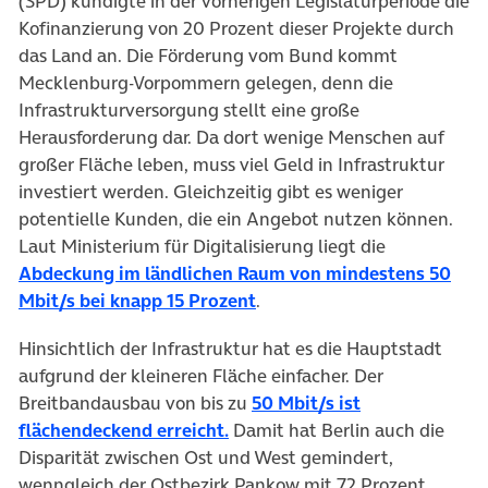
(SPD) kündigte in der vorherigen Legislaturperiode die
Kofinanzierung von 20 Prozent dieser Projekte durch
das Land an. Die Förderung vom Bund kommt
Mecklenburg-Vorpommern gelegen, denn die
Infrastrukturversorgung stellt eine große
Herausforderung dar. Da dort wenige Menschen auf
großer Fläche leben, muss viel Geld in Infrastruktur
investiert werden. Gleichzeitig gibt es weniger
potentielle Kunden, die ein Angebot nutzen können.
Laut Ministerium für Digitalisierung liegt die
Abdeckung im ländlichen Raum von mindestens 50
(öffnet in neuem Tab)
Mbit/s bei knapp 15 Prozent
.
Hinsichtlich der Infrastruktur hat es die Hauptstadt
aufgrund der kleineren Fläche einfacher. Der
Breitbandausbau von bis zu
50 Mbit/s ist
(öffnet in neuem Tab)
flächendeckend erreicht.
Damit hat Berlin auch die
Disparität zwischen Ost und West gemindert,
wenngleich der Ostbezirk Pankow mit 72 Prozent