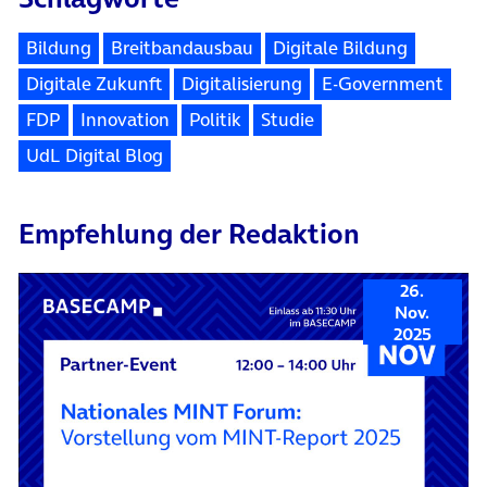
Bildung
Breitbandausbau
Digitale Bildung
Digitale Zukunft
Digitalisierung
E-Government
FDP
Innovation
Politik
Studie
UdL Digital Blog
Empfehlung der Redaktion
26.
Nov.
2025