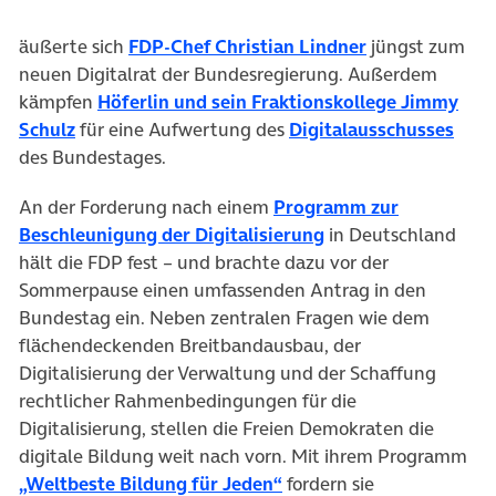
(öffnet in neu
äußerte sich
FDP-Chef Christian Lindner
jüngst zum
neuen Digitalrat der Bundesregierung. Außerdem
kämpfen
Höferlin und sein Fraktionskollege Jimmy
(öffnet in neuem Tab)
(öff
Schulz
für eine Aufwertung des
Digitalausschusses
des Bundestages.
An der Forderung nach einem
Programm zur
Beschleunigung der Digitalisierung
in Deutschland
hält die FDP fest – und brachte dazu vor der
Sommerpause einen umfassenden Antrag in den
Bundestag ein. Neben zentralen Fragen wie dem
flächendeckenden Breitbandausbau, der
Digitalisierung der Verwaltung und der Schaffung
rechtlicher Rahmenbedingungen für die
Digitalisierung, stellen die Freien Demokraten die
digitale Bildung weit nach vorn. Mit ihrem Programm
(öffnet in neuem Tab)
„Weltbeste Bildung ­­für Jeden“
fordern sie