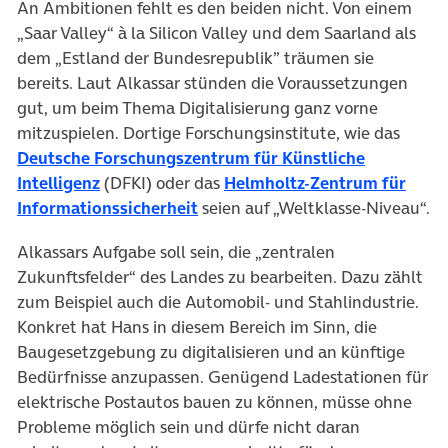
An Ambitionen fehlt es den beiden nicht. Von einem
„Saar Valley“ à la Silicon Valley und dem Saarland als
dem „Estland der Bundesrepublik” träumen sie
bereits. Laut Alkassar stünden die Voraussetzungen
gut, um beim Thema Digitalisierung ganz vorne
mitzuspielen. Dortige Forschungsinstitute, wie das
Deutsche Forschungszentrum für Künstliche
(öffnet in neuem Tab)
Intelligenz
(DFKI) oder das
Helmholtz-Zentrum für
(öffnet in neuem Tab)
Informationssicherheit
seien auf „Weltklasse-Niveau“.
Alkassars Aufgabe soll sein, die „zentralen
Zukunftsfelder“ des Landes zu bearbeiten. Dazu zählt
zum Beispiel auch die Automobil- und Stahlindustrie.
Konkret hat Hans in diesem Bereich im Sinn, die
Baugesetzgebung zu digitalisieren und an künftige
Bedürfnisse anzupassen. Genügend Ladestationen für
elektrische Postautos bauen zu können, müsse ohne
Probleme möglich sein und dürfe nicht daran