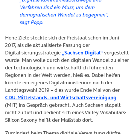
Verfahren sind ein Muss, um dem
demografischen Wandel zu begegnen“,
sagt Popp.
Hohe Ziele steckte sich der Freistaat schon im Juni
2017, als die aktualisierte Fassung der
(öffnet in ne
Digitalisierungsstrategie
„Sachsen Digital“
vorgestellt
wurde. Man wolle durch den digitalen Wandel zu einer
der technologisch und wirtschaftlich führenden
Regionen in der Welt werden, hieß es. Dabei helfen
könnte ein eigenes Digitalministerium nach der
Landtagswahl 2019 – dies wurde Ende Mai von der
(öffnet
CDU-Mittelstands- und Wirtschaftsvereinigung
(MIT) ins Gespräch gebracht. Auch Sachsen stapelt
nicht zu tief und bedient sich eines Valley-Vokabulars:
Silicon Saxony heißt der Maßstab dort.
Zumindest beim Thema digitale Verwaltung dürfte