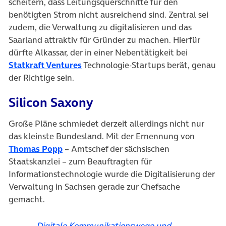
scheitern, dass Leitungsquerschnitte für den
benötigten Strom nicht ausreichend sind. Zentral sei
zudem, die Verwaltung zu digitalisieren und das
Saarland attraktiv für Gründer zu machen. Hierfür
dürfte Alkassar, der in einer Nebentätigkeit bei
(öffnet in neuem Tab)
Statkraft Ventures
Technologie-Startups berät, genau
der Richtige sein.
Silicon Saxony
Große Pläne schmiedet derzeit allerdings nicht nur
das kleinste Bundesland. Mit der Ernennung von
(öffnet in neuem Tab)
Thomas Popp
– Amtschef der sächsischen
Staatskanzlei – zum Beauftragten für
Informationstechnologie wurde die Digitalisierung der
Verwaltung in Sachsen gerade zur Chefsache
gemacht.
„Digitale Kommunikationswege und