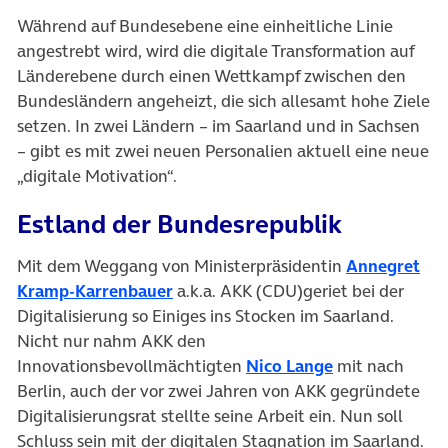
Während auf Bundesebene eine einheitliche Linie
angestrebt wird, wird die digitale Transformation auf
Länderebene durch einen Wettkampf zwischen den
Bundesländern angeheizt, die sich allesamt hohe Ziele
setzen. In zwei Ländern – im Saarland und in Sachsen
– gibt es mit zwei neuen Personalien aktuell eine neue
„digitale Motivation“.
Estland der Bundesrepublik
Mit dem Weggang von Ministerpräsidentin
Annegret
(öffnet in neuem Tab)
Kramp-Karrenbauer
a.k.a. AKK (CDU)geriet bei der
Digitalisierung so Einiges ins Stocken im Saarland.
Nicht nur nahm AKK den
(öffnet in neu
Innovationsbevollmächtigten
Nico Lange
mit nach
Berlin, auch der vor zwei Jahren von AKK gegründete
Digitalisierungsrat stellte seine Arbeit ein. Nun soll
Schluss sein mit der digitalen Stagnation im Saarland.