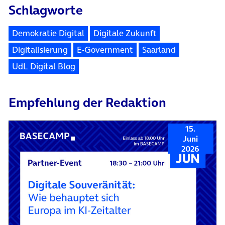
Schlagworte
Demokratie Digital
Digitale Zukunft
Digitalisierung
E-Government
Saarland
UdL Digital Blog
Empfehlung der Redaktion
15.
Juni
2026