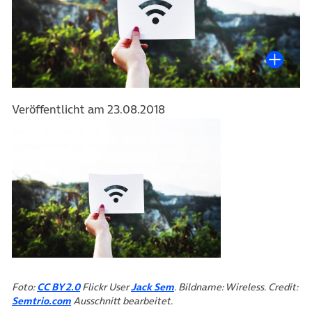
Veröffentlicht am 23.08.2018
(öffnet in neuem Tab)
(öffnet in neuem Tab)
Foto:
CC BY 2.0
Flickr User
Jack Sem
. Bildname: Wireless. Credit:
(öffnet in neuem Tab)
Semtrio.com
Ausschnitt bearbeitet.