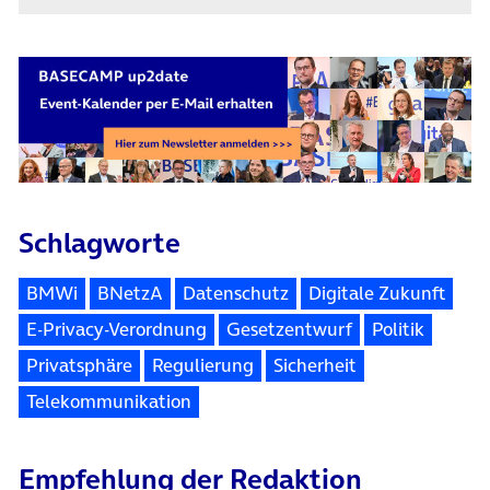
Schlagworte
BMWi
BNetzA
Datenschutz
Digitale Zukunft
E-Privacy-Verordnung
Gesetzentwurf
Politik
Privatsphäre
Regulierung
Sicherheit
Telekommunikation
Empfehlung der Redaktion