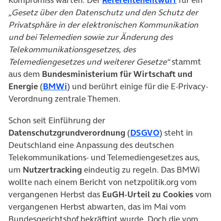
„Gesetz über den Datenschutz und den Schutz der
Privatsphäre in der elektronischen Kommunikation
und bei Telemedien sowie zur Änderung des
Telekommunikationsgesetzes, des
Telemediengesetzes und weiterer Gesetze“
stammt
aus dem
Bundesministerium für Wirtschaft und
(öffnet in neuem Tab)
Energie
(
BMWi
) und berührt einige für die E-Privacy-
Verordnung zentrale Themen.
Schon seit Einführung der
(öffnet in neue
Datenschutzgrundverordnung
(
DSGVO
) steht in
Deutschland eine Anpassung des deutschen
Telekommunikations- und Telemediengesetzes aus,
um
Nutzertracking
eindeutig zu regeln. Das BMWi
wollte nach einem Bericht von netzpolitik.org vom
vergangenen Herbst das
EuGH-Urteil zu Cookies
vom
vergangenen Herbst abwarten, das im Mai vom
Bundesgerichtshof bekräftigt wurde. Doch die vom