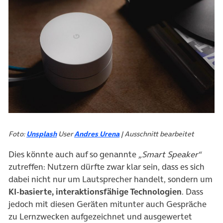
(öffnet in neuem Tab)
(öffnet in neuem Tab)
Foto:
Unsplash
User
Andres Urena
| Ausschnitt bearbeitet
Dies könnte auch auf so genannte
„Smart Speaker“
zutreffen: Nutzern dürfte zwar klar sein, dass es sich
dabei nicht nur um Lautsprecher handelt, sondern um
KI-basierte, interaktionsfähige Technologien
. Dass
jedoch mit diesen Geräten mitunter auch Gespräche
zu Lernzwecken aufgezeichnet und ausgewertet