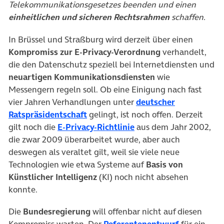
Telekommunikationsgesetzes beenden und einen
einheitlichen und sicheren Rechtsrahmen
schaffen.
In Brüssel und Straßburg wird derzeit über einen
Kompromiss zur E-Privacy-Verordnung
verhandelt,
die den Datenschutz speziell bei Internetdiensten und
neuartigen Kommunikationsdiensten
wie
Messengern regeln soll. Ob eine Einigung nach fast
vier Jahren Verhandlungen unter
deutscher
(öffnet in neuem Tab)
Ratspräsidentschaft
gelingt, ist noch offen. Derzeit
(öffnet in neuem Tab)
gilt noch die
E-Privacy-Richtlinie
aus dem Jahr 2002,
die zwar 2009 überarbeitet wurde, aber auch
deswegen als veraltet gilt, weil sie viele neue
Technologien wie etwa Systeme auf
Basis von
Künstlicher Intelligenz
(KI) noch nicht absehen
konnte.
Die
Bundesregierung
will offenbar nicht auf diesen
(öffnet in 
Kompromiss warten. Der
Referentenentwurf
für ein