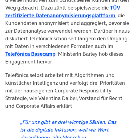
Weg gebracht. Dazu zählt beispielsweise die
TÜV
(öffnet i
zertifizierte Datenanonymisierungsplattform
, die
Kundendaten anonymisiert und aggregiert, bevor sie
zur Datenanalyse verwendet werden. Darüber hinaus
diskutiert Telefónica schon seit langem den Umgang
mit Daten in verschiedenen Formaten auch im
(öffnet in neuem Tab)
Telefónica Basecamp
. Ministerin Barley hob dieses
Engagement hervor.
Telefónica selbst arbeitet mit Algorithmen und
künstlicher Intelligenz und verfolgt drei Prioritäten
mit der hauseigenen Corporate Responsibility
Strategie, wie Valentina Daiber, Vorstand für Recht
und Corporate Affairs erklärt:
„Für uns gibt es drei wichtige Säulen. Das
ist die digitale Inklusion, weil wir Wert
darauf legen, alle Menschen