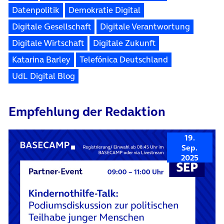
Datenpolitik
Demokratie Digital
Digitale Gesellschaft
Digitale Verantwortung
Digitale Wirtschaft
Digitale Zukunft
Katarina Barley
Telefónica Deutschland
UdL Digital Blog
Empfehlung der Redaktion
19.
Sep.
2025