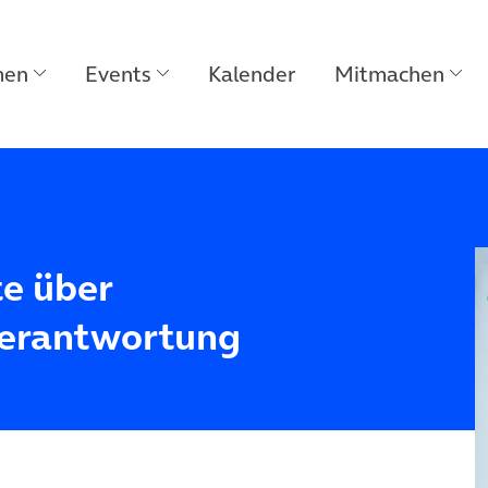
men
Events
Kalender
Mitmachen
te über
Verantwortung