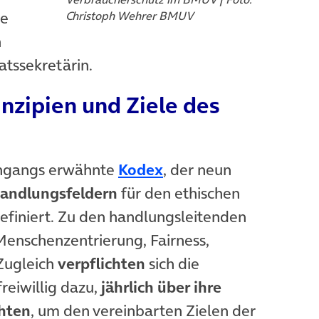
te
Christoph Wehrer BMUV
n
atssekretärin.
nzipien und Ziele des
(öffnet in neuem Tab)
eingangs erwähnte
Kodex
, der neun
andlungsfeldern
für den ethischen
efiniert. Zu den handlungsleitenden
Menschenzentrierung, Fairness,
Zugleich
verpflichten
sich die
eiwillig dazu,
jährlich über ihre
hten
, um den vereinbarten Zielen der