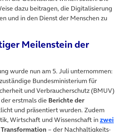
eise dazu beitragen, die Digitalisierung
en und in den Dienst der Menschen zu
tiger Meilenstein der
htung wurde nun am 5. Juli unternommen:
ve zuständige Bundesministerium für
icherheit und Verbraucherschutz (BMUV)
net in neuem Tab)
f der erstmals die
Berichte der
licht und präsentiert wurden. Zudem
itik, Wirtschaft und Wissenschaft in
zwei
 Transformation
– der Nachhaltigkeits-