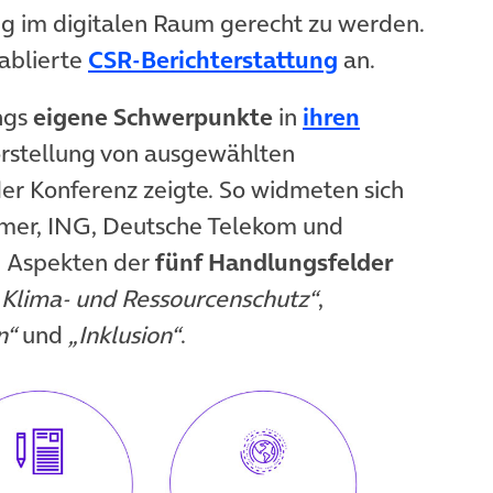
 im digitalen Raum gerecht zu werden.
(öffnet in ne
ablierte
CSR-Berichterstattung
an.
ngs
eigene Schwerpunkte
in
ihren
orstellung von ausgewählten
r Konferenz zeigte. So widmeten sich
mer, ING, Deutsche Telekom und
n Aspekten der
fünf Handlungsfelder
„Klima- und Ressourcenschutz“
,
n“
und
„Inklusion“
.