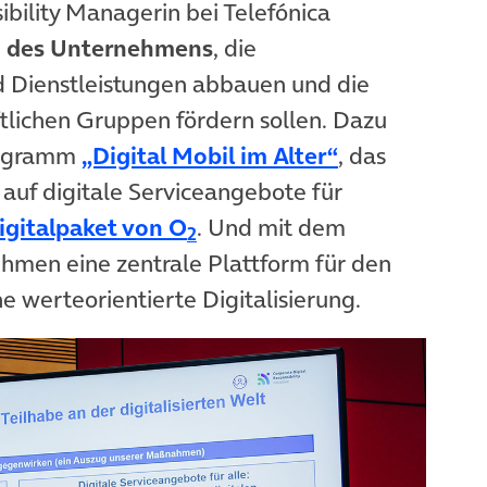
ibility Managerin bei Telefónica
des Unternehmens
, die
 Dienstleistungen abbauen und die
aftlichen Gruppen fördern sollen. Dazu
(öffnet in ne
Programm
„Digital Mobil im Alter“
, das
e auf digitale Serviceangebote für
(öffnet in neuem Tab)
igitalpaket von O
. Und mit dem
2
hmen eine zentrale Plattform für den
e werteorientierte Digitalisierung.