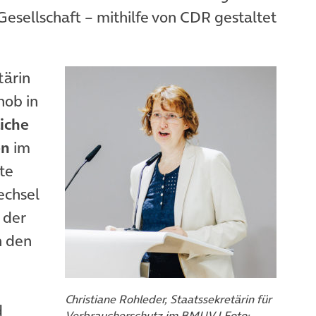
esellschaft – mithilfe von CDR gestaltet
tärin
hob in
liche
en
im
te
echsel
 der
n den
Christiane Rohleder, Staatssekretärin für
d
Verbraucherschutz im BMUV | Foto: