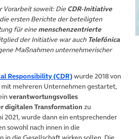
r Vorarbeit soweit: Die
CDR-Initiative
die ersten Berichte der beteiligten
ung für eine
mensch
enzentrierte
tglied der Initiative war auch
Telefónica
eigene Maßnahmen unternehmerischer
(öffnet in neuem Tab
tal Responsibility (CDR)
wurde 2018 von
mit mehreren Unternehmen gestartet,
ein
verantwortungsvolles
er digitalen Transformation
zu
uni 2021, wurde dann ein entsprechender
ien sowohl nach innen in die
in die Gesellschaft wirken sollen. Die