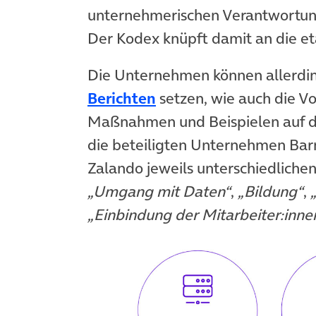
unternehmerischen Verantwortung
Der Kodex knüpft damit an die et
Die Unternehmen können allerdi
(öffnet in neuem Tab)
Berichten
setzen, wie auch die V
Maßnahmen und Beispielen auf de
die beteiligten Unternehmen Bar
Zalando jeweils unterschiedliche
„Umgang mit Daten“
,
„Bildung“
,
„Einbindung der Mitarbeiter:inne