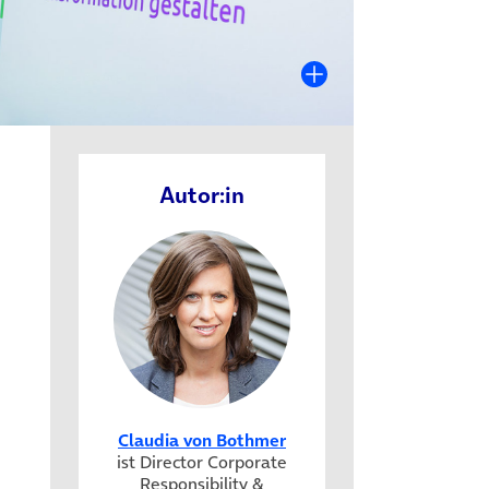
Autor:in
)
Claudia von Bothmer
ist Director Corporate
Responsibility &