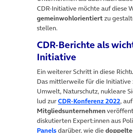
CDR-Initiative möchte auf diese W
gemeinwohlorientiert
zu gestalt
stellen.
CDR-Berichte als wich
Initiative
Ein weiterer Schritt in diese Ric
Das mittlerweile für die Initiati
Umwelt, Naturschutz, nukleare S
(öff
lud zur
CDR-Konferenz 2022
, au
Mitgliedsunternehmen
veröffent
diskutierten Expert:innen aus Pol
(öffnet in neuem Tab)
Panels
darüber, wie die
doppelte