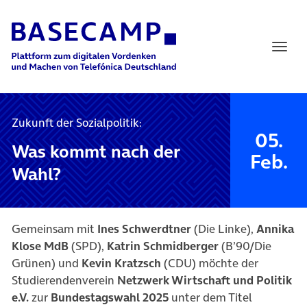
Main Navigation
Zukunft der Sozialpolitik:
05.
Was kommt nach der
Feb.
Wahl?
Gemeinsam mit
Ines Schwerdtner
(Die Linke),
Annika
Klose MdB
(SPD),
Katrin Schmidberger
(B’90/Die
Grünen) und
Kevin Kratzsch
(CDU) möchte der
Studierendenverein
Netzwerk Wirtschaft und Politik
e.V.
zur
Bundestagswahl 2025
unter dem Titel