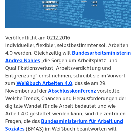
Veröffentlicht am 02.12.2016
Individueller, flexibler, selbstbestimmter soll Arbeiten
4.0 werden. Gleichzeitig will
Bundesarbeitsministerin
(öffnet in neuem Tab)
Andrea Nahles
„die Sorgen um Arbeitsplatz- und
Qualifikationsverlust, Arbeitsverdichtung und
Entgrenzung“ ernst nehmen, schreibt sie im Vorwort
(öffnet in neuem Tab)
zum
Weißbuch Arbeiten 4.0
, das sie am 29.
(öffnet in neuem
November auf der
Abschlusskonferenz
vorstellte.
Welche Trends, Chancen und Herausforderungen der
digitale Wandel für die Arbeit bedeutet und wie
Arbeit 4.0 gestaltet werden kann, sind die zentralen
Fragen, die das
Bundesministerium für Arbeit und
(öffnet in neuem Tab)
Soziales
(BMAS) im Weißbuch beantworten will.