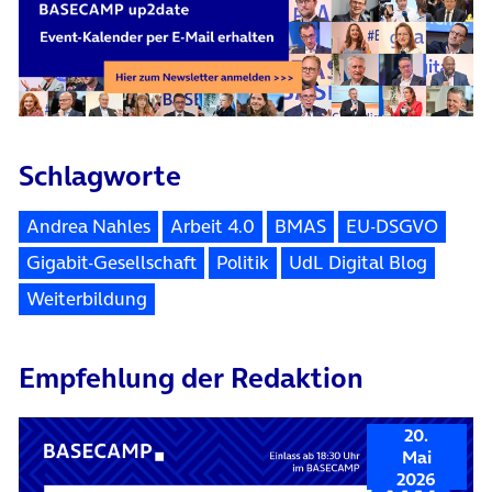
Schlagworte
Andrea Nahles
Arbeit 4.0
BMAS
EU-DSGVO
Gigabit-Gesellschaft
Politik
UdL Digital Blog
Weiterbildung
Empfehlung der Redaktion
20.
Mai
2026