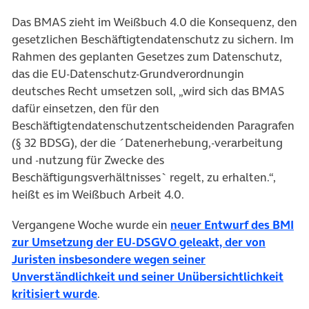
Das BMAS zieht im Weißbuch 4.0 die Konsequenz, den
gesetzlichen Beschäftigtendatenschutz zu sichern. Im
Rahmen des geplanten Gesetzes zum Datenschutz,
das die EU-Datenschutz-Grundverordnungin
deutsches Recht umsetzen soll, „wird sich das BMAS
dafür einsetzen, den für den
Beschäftigtendatenschutzentscheidenden Paragrafen
(§ 32 BDSG), der die ´Datenerhebung,-verarbeitung
und -nutzung für Zwecke des
Beschäftigungsverhältnisses` regelt, zu erhalten.“,
heißt es im Weißbuch Arbeit 4.0.
Vergangene Woche wurde ein
neuer Entwurf des BMI
zur Umsetzung der EU-DSGVO geleakt, der von
Juristen insbesondere wegen seiner
Unverständlichkeit und seiner Unübersichtlichkeit
(öffnet in neuem Tab)
kritisiert wurde
.