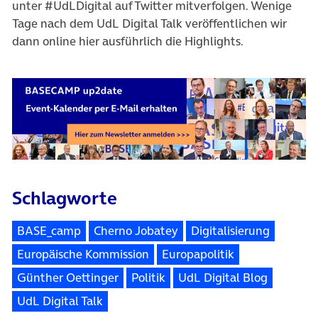
unter #UdLDigital auf Twitter mitverfolgen. Wenige
Tage nach dem UdL Digital Talk veröffentlichen wir
dann online hier ausführlich die Highlights.
Schlagworte
BASE_camp
Cherno Jobatey
Digitalisierung
Europäische Kommission
Europapolitik
Günther Oettinger
Politik
UdL Digital Blog
UdL Digital Talk