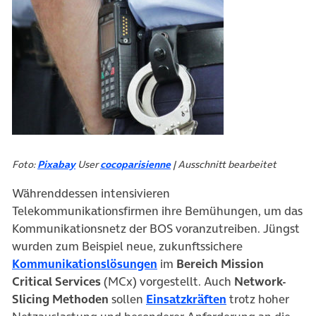
(öffnet in neuem Tab)
Foto:
Pixabay
User
cocoparisienne
| Ausschnitt bearbeitet
Währenddessen intensivieren
Telekommunikationsfirmen ihre Bemühungen, um das
Kommunikationsnetz der BOS voranzutreiben. Jüngst
wurden zum Beispiel neue, zukunftssichere
(öffnet in neuem Tab)
Kommunikationslösungen
im
Bereich Mission
Critical Services
(MCx) vorgestellt. Auch
Network-
(öffnet in neuem
Slicing Methoden
sollen
Einsatzkräften
trotz hoher