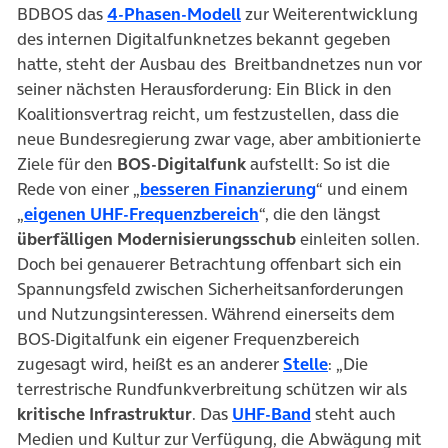
(öffnet in neuem Tab)
BDBOS das
4-Phasen-Modell
zur Weiterentwicklung
des internen Digitalfunknetzes bekannt gegeben
hatte, steht der Ausbau des Breitbandnetzes nun vor
seiner nächsten Herausforderung: Ein Blick in den
Koalitionsvertrag reicht, um festzustellen, dass die
neue Bundesregierung zwar vage, aber ambitionierte
Ziele für den
BOS-Digitalfunk
aufstellt: So ist die
(öffnet in neuem
Rede von einer „
besseren Finanzierung
“ und einem
(öffnet in neuem Tab)
„
eigenen UHF-Frequenzbereich
“, die den längst
überfälligen Modernisierungsschub
einleiten sollen.
Doch bei genauerer Betrachtung offenbart sich ein
Spannungsfeld zwischen Sicherheitsanforderungen
und Nutzungsinteressen. Während einerseits dem
BOS-Digitalfunk ein eigener Frequenzbereich
(öffnet in neue
zugesagt wird, heißt es an anderer
Stelle
: „Die
terrestrische Rundfunkverbreitung schützen wir als
(öffnet in neuem 
kritische Infrastruktur
. Das
UHF-Band
steht auch
Medien und Kultur zur Verfügung, die Abwägung mit