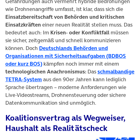
Gefährdungen auch vermehrt hybride Bedrohungen
wie Drohnenangriffe umfasst, ist klar, dass sich die
Einsatzbereitschaft von Behörden und kritischen
Einsatzkräften
einer neuen Realität stellen muss. Das
bedeutet auch: Im
Krisen- oder Konfliktfall
müssen
sie sicher, zeitgemäß und schnell kommunizieren
können. Doch
Deutschlands Behörden und
Organisationen mit Sicherheitsaufgaben (BDBOS
(öffnet in neuem Tab)
oder kurz BOS)
kämpfen noch immer mit einem
technologischen Anachronismus:
Das
schmalbandige
(öffnet in neuem Tab)
TETRA-System
aus den 90er Jahren kann lediglich
Sprache übertragen – moderne Anforderungen wie
Live-Videostreams, Drohnensteuerung oder sichere
Datenkommunikation sind unmöglich.
Koalitionsvertrag als Wegweiser,
Haushalt als Realitätscheck