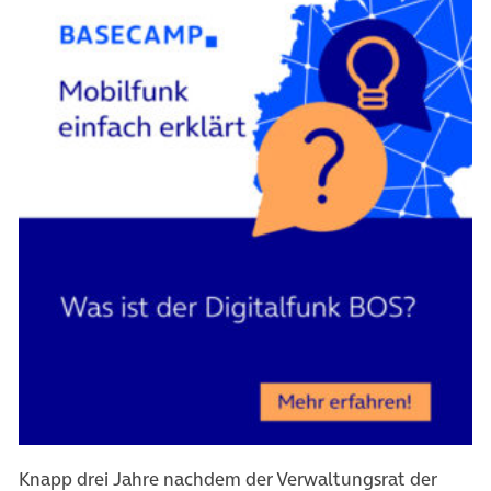
(öffnet in neuem Tab)
Knapp drei Jahre nachdem der Verwaltungsrat der