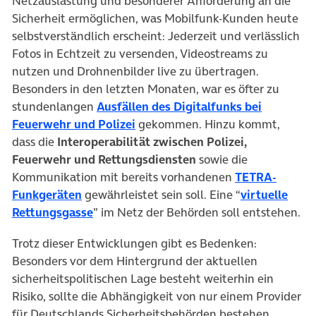
Netzauslastung und besonderer Anforderung an die
Sicherheit ermöglichen, was Mobilfunk-Kunden heute
selbstverständlich erscheint: Jederzeit und verlässlich
Fotos in Echtzeit zu versenden, Videostreams zu
nutzen und Drohnenbilder live zu übertragen.
Besonders in den letzten Monaten, war es öfter zu
stundenlangen
Ausfällen des Digitalfunks bei
(öffnet in neuem Tab)
Feuerwehr und Polizei
gekommen. Hinzu kommt,
dass die
Interoperabilität zwischen Polizei,
Feuerwehr und Rettungsdiensten
sowie die
Kommunikation mit bereits vorhandenen
TETRA-
(öffnet in neuem Tab)
Funkgeräten
gewährleistet sein soll. Eine “
virtuelle
(öffnet in neuem Tab)
Rettungsgasse
” im Netz der Behörden soll entstehen.
Trotz dieser Entwicklungen gibt es Bedenken:
Besonders vor dem Hintergrund der aktuellen
sicherheitspolitischen Lage besteht weiterhin ein
Risiko, sollte die Abhängigkeit von nur einem Provider
für Deutschlands Sicherheitsbehörden bestehen