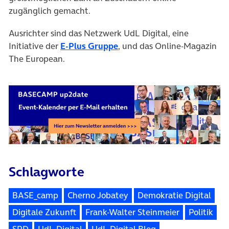
zugänglich gemacht.
Ausrichter sind das Netzwerk UdL Digital, eine
Initiative der
E-Plus Gruppe
, und das Online-Magazin
The European.
Schlagworte
BASE_camp
Cherno Jobatey
Demokratie Digital
Digitale Zukunft
Frank-Walter Steinmeier
Politik