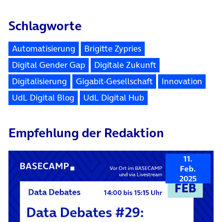
Schlagworte
Automatisierung
Brigitte Zypries
Digital Gender Gap
Digitale Zukunft
Digitalisierung
Gigabit-Gesellschaft
Innovation
UdL Digital Blog
UdL Digital Hub
Empfehlung der Redaktion
11.
Feb.
2025