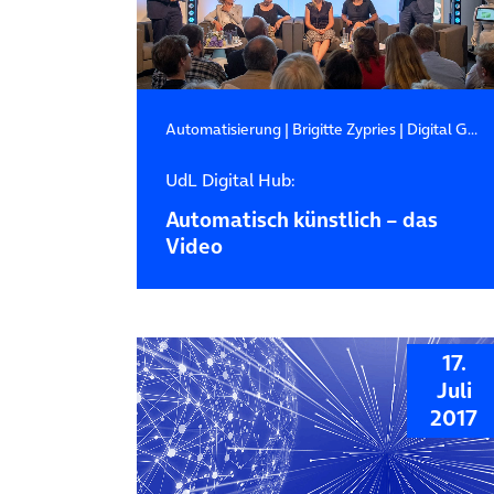
Automatisierung
|
Brigitte Zypries
|
Digital Gender Gap
UdL Digital Hub:
Automatisch künstlich – das
Video
17.
Juli
2017