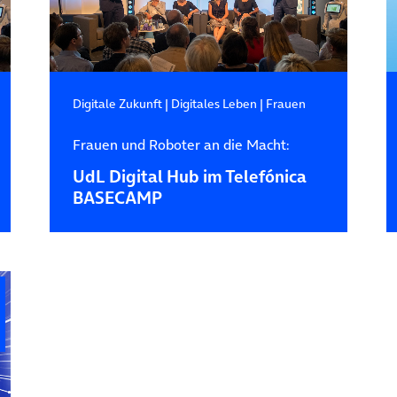
Digitale Zukunft
|
Digitales Leben
|
Frauen
Frauen und Roboter an die Macht:
UdL Digital Hub im Telefónica
BASECAMP