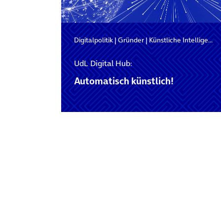
Digitalpolitik
|
Gründer
|
Künstliche Intelligenz
UdL Digital Hub:
Automatisch künstlich!