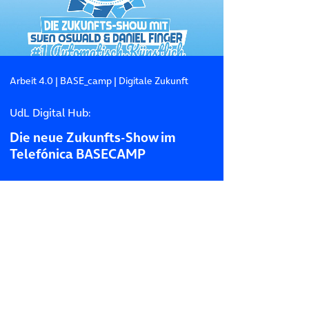
Arbeit 4.0
|
BASE_camp
|
Digitale Zukunft
UdL Digital Hub:
Die neue Zukunfts-Show im
Telefónica BASECAMP