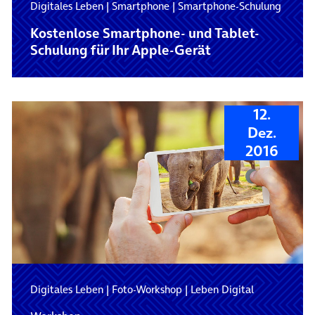
Digitales Leben
|
Smartphone
|
Smartphone-Schulung
Kostenlose Smartphone- und Tablet-
Schulung für Ihr Apple-Gerät
12.
Dez.
2016
Digitales Leben
|
Foto-Workshop
|
Leben Digital