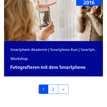
2016
Smartphone-Akademie
|
Smartphone-Kurs
|
Smartphone-Schulung
Workshop:
Fotografieren mit dem Smartphone
Posts navigation
1
2
»