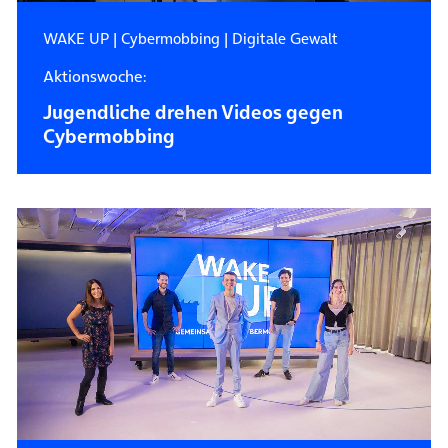
WAKE UP
|
Cybermobbing
|
Digitale Gewalt
Aktionswoche:
Jugendliche drehen Videos gegen
Cybermobbing