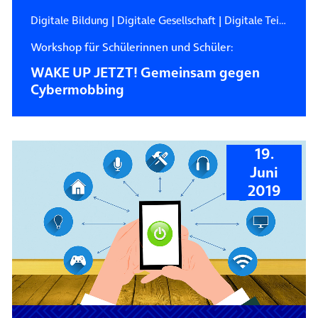
Digitale Bildung
|
Digitale Gesellschaft
|
Digitale Teilhabe
Workshop für Schülerinnen und Schüler:
WAKE UP JETZT! Gemeinsam gegen
Cybermobbing
19.
Juni
2019