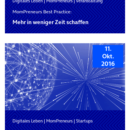
Digitales Leben
|
MomPreneurs
|
Veranstaltung
MomPreneurs Best Practice:
Mehr in weniger Zeit schaffen
11.
Okt.
2016
Digitales Leben
|
MomPreneurs
|
Startups