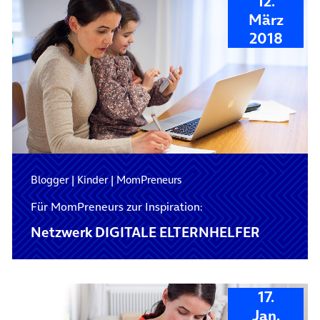
12.
März
2018
Blogger
|
Kinder
|
MomPreneurs
Für MomPreneurs zur Inspiration:
Netzwerk DIGITALE ELTERNHELFER
17.
Jan.