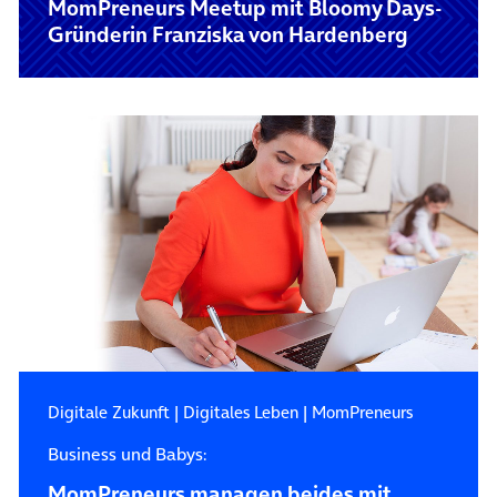
MomPreneurs Meetup mit Bloomy Days-
Gründerin Franziska von Hardenberg
Digitale Zukunft
|
Digitales Leben
|
MomPreneurs
Business und Babys:
MomPreneurs managen beides mit