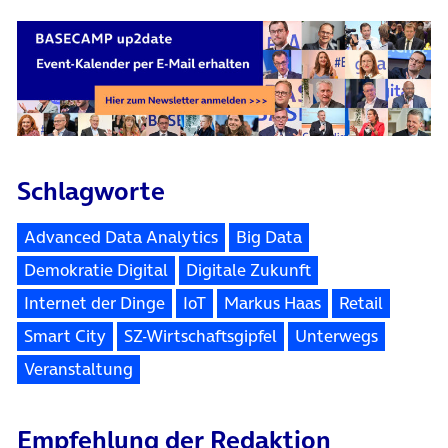
Schlagworte
Advanced Data Analytics
Big Data
Demokratie Digital
Digitale Zukunft
Internet der Dinge
IoT
Markus Haas
Retail
Smart City
SZ-Wirtschaftsgipfel
Unterwegs
Veranstaltung
Empfehlung der Redaktion