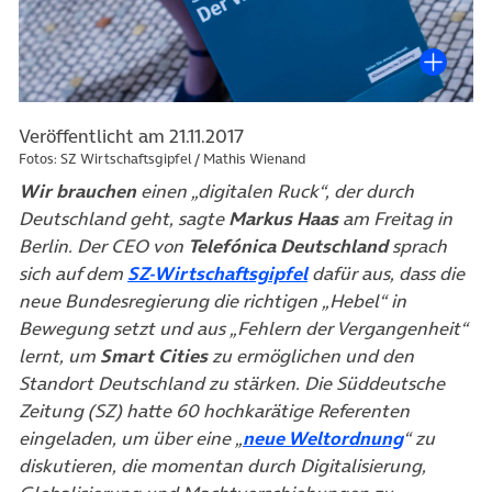
Veröffentlicht am 21.11.2017
Fotos: SZ Wirtschaftsgipfel / Mathis Wienand
Wir brauchen
einen „digitalen Ruck“, der durch
Deutschland geht, sagte
Markus Haas
am Freitag in
Berlin. Der CEO von
Telefónica Deutschland
sprach
(öffnet in neuem Tab)
sich auf dem
SZ-Wirtschaftsgipfel
dafür aus, dass die
neue Bundesregierung die richtigen „Hebel“ in
Bewegung setzt und aus „Fehlern der Vergangenheit“
lernt, um
Smart Cities
zu ermöglichen und den
Standort Deutschland zu stärken. Die Süddeutsche
Zeitung (SZ) hatte 60 hochkarätige Referenten
(öffnet in
eingeladen, um über eine „
neue Weltordnung
“ zu
diskutieren, die momentan durch Digitalisierung,