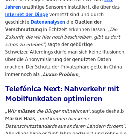
(öffnet in neuem Tab)
Jahren
unzählige Sensoren installiert, die über das
(öffnet in neuem Tab)
Internet der Dinge
vernetzt sind und durch
(öffnet in neuem Tab)
geschickte
Datenanalysen
die
Quellen der
Verschmutzung
in Echtzeit erkennen lassen.
„Die
Zukunft, die wir hier noch beschreiben, gibt es dort
schon zu erleben“
, sagte der gebürtige
Schweizer. Allerdings dürfe man sich keine Illusionen
über die Anonymisierung der genutzten Daten
machen. Der Schutz der Privatsphäre gelte in China
immer noch als
„
Luxus-Problem
„
.
Telefónica Next: Nahverkehr mit
Mobilfunkdaten optimieren
„
Wir müssen
die Bürger mitnehmen“
, sagte deshalb
Markus Haas
,
„und können hier keine
Datenschutzstandards aus anderen Ländern fordern“
.
Allerdings habe es fünf Jahre gedauert und sehr viele