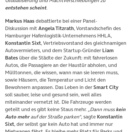
Globalisierung und Machtverschiebungen zu
entstehen scheint
.
Markus Haas
debattierte bei einer Panel-
Diskussion mit
Angela Titzrath
, Vorstandschefin des
Hamburger Hafenlogistik-Unternehmens HHLA,
Konstantin Sixt
, Vertriebsvorstand des gleichnamigen
Autovermieters, und dem Startup-Gründer
Liam
Bates
über die Städte der Zukunft: mit fahrerlosen
Autos, die Passagiere an der Haustür abholen, und
Mülltonnen, die wissen, wann man sie leeren muss,
sowie Häusern, die Temperatur und Licht den
Bewohnern anpassen. Das Leben in der
Smart City
soll sauber, leise und gesund sein, weil alles
miteinander vernetzt ist. Die Fahrzeuge werden
geteilt und es gibt keine Staus mehr.
„Dann muss
kein
Auto mehr
auf der Straße parken“
, sagte
Konstantin
Sixt
, der selbst gar kein Auto hat und immer nur
Mietwagen fährt. Es bleibe mehr Platz für Parks und