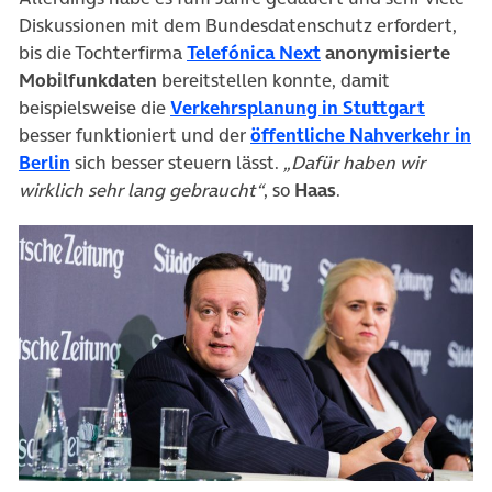
Diskussionen mit dem Bundesdatenschutz erfordert,
(öffnet in neuem Ta
bis die Tochterfirma
Telefónica Next
anonymisierte
Mobilfunkdaten
bereitstellen konnte, damit
(öffnet
beispielsweise die
Verkehrsplanung in Stuttgart
besser funktioniert und der
öffentliche Nahverkehr in
(öffnet in neuem Tab)
Berlin
sich besser steuern lässt.
„Dafür haben wir
wirklich sehr lang gebraucht“
, so
Haas
.