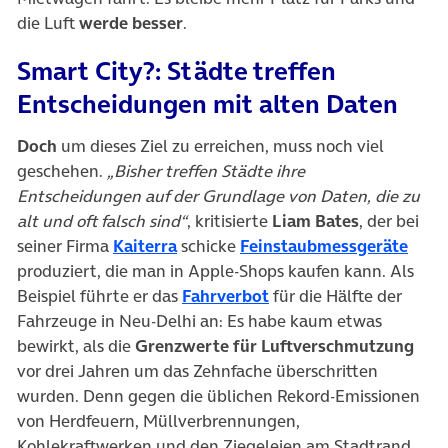
die Luft
werde besser
.
Smart City?: Städte treffen
Entscheidungen mit alten Daten
Doch
um dieses Ziel zu erreichen, muss noch viel
geschehen.
„Bisher treffen Städte ihre
Entscheidungen auf der Grundlage von Daten, die zu
alt und oft falsch sind“
, kritisierte
Liam Bates
, der bei
(öffnet in neuem Tab)
(öffn
seiner Firma
Kaiterra
schicke
Feinstaubmessgeräte
produziert, die man in Apple-Shops kaufen kann. Als
(öffnet in neuem Tab)
Beispiel führte er das
Fahrverbot
für die Hälfte der
Fahrzeuge in Neu-Delhi an: Es habe kaum etwas
bewirkt, als die
Grenzwerte für Luftverschmutzung
vor drei Jahren um das Zehnfache überschritten
wurden. Denn gegen die üblichen Rekord-Emissionen
von Herdfeuern, Müllverbrennungen,
Kohlekraftwerken und den Ziegeleien am Stadtrand