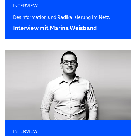
INTERVIEW
Desinformation und Radikalisierung im Netz:
Interview mit Marina Weisband
INTERVIEW