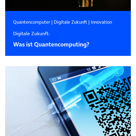
Quantencomputer
|
Digitale Zukunft
|
Innovation
Digitale Zukunft:
Was ist Quanten­computing?