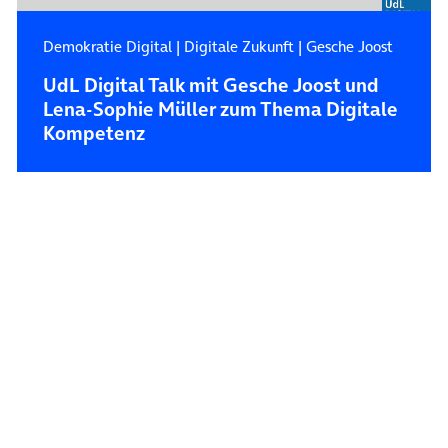
Demokratie Digital
|
Digitale Zukunft
|
Gesche Joost
UdL Digital Talk mit Gesche Joost und
Lena-Sophie Müller zum Thema Digitale
Kompetenz