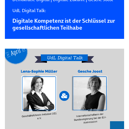
UdL Digital Talk:
Digitale Kompetenz ist der Schlüssel zur
gesellschaftlichen Teilhabe