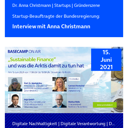
Dr. Anna Christmann
|
Startups
|
Gründerszene
Startup-Beauftragte der Bundesregierung:
Interview mit Anna Christmann
15.
Juni
2021
Digitale Nachhaltigkeit
|
Digitale Verantwortung
|
Digitalisierung