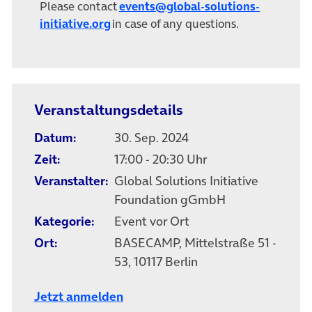
Please contact
events@global-solutions-
(öffnet in neuem Tab)
initiative.org
in case of any questions.
Veranstaltungsdetails
Datum:
30. Sep. 2024
Zeit:
17:00 - 20:30 Uhr
Veranstalter:
Global Solutions Initiative
Foundation gGmbH
Kategorie:
Event vor Ort
Ort:
BASECAMP, Mittelstraße 51 -
53, 10117 Berlin
Jetzt anmelden