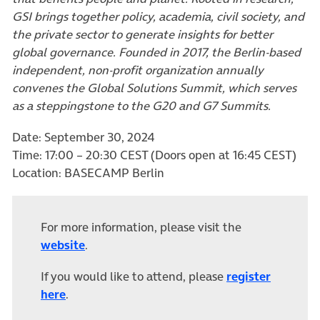
GSI brings together policy, academia, civil society, and
the private sector to generate insights for better
global governance. Founded in 2017, the Berlin-based
independent, non-profit organization annually
convenes the Global Solutions Summit, which serves
as a steppingstone to the G20 and G7 Summits.
Date: September 30, 2024
Time: 17:00 – 20:30 CEST (Doors open at 16:45 CEST)
Location: BASECAMP Berlin
For more information, please visit the
(öffnet in neuem Tab)
website
.
If you would like to attend, please
register
(öffnet in neuem Tab)
here
.