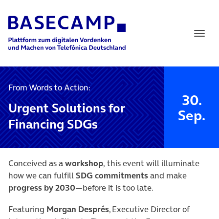
Main Navigation
From Words to Action:
30.
Urgent Solutions for
Sep.
Financing SDGs
Conceived as a
workshop
, this event will illuminate
how we can fulfill
SDG commitments
and make
progress by 2030
—before it is too late.
Featuring
Morgan Després
, Executive Director of