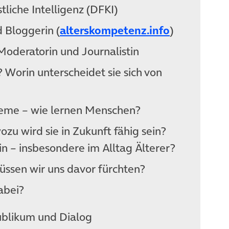
liche Intelligenz (DFKI)
(öffnet in 
d Bloggerin (
alterskompetenz.info
)
 Moderatorin und Journalistin
? Worin unterscheidet sie sich von
eme – wie lernen Menschen?
zu wird sie in Zukunft fähig sein?
in – insbesondere im Alltag Älterer?
üssen wir uns davor fürchten?
abei?
blikum und Dialog