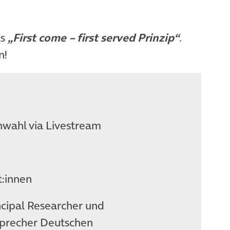
as
„First come – first served Prinzip“
.
n!
inwahl via Livestream
:innen
incipal Researcher und
sprecher Deutschen