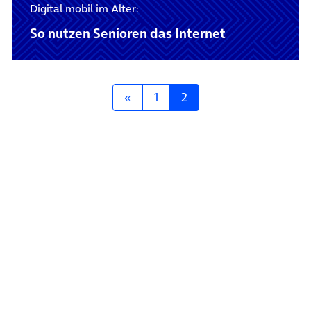
Digital mobil im Alter:
So nutzen Senioren das Internet
Posts navigation
«
1
2