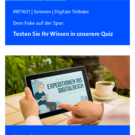
#BTW21
|
Senioren
|
Digitale Teilhabe
Dem Fake auf der Spur:
Testen Sie Ihr Wissen in unserem Quiz