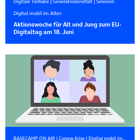
Digitale Teilhabe
|
Generationsvielfalt
|
Senioren
Digital mobil im Alter:
Aktionswoche für Alt und Jung zum EU-
Digitaltag am 18. Juni
BASECAMP ON AIR
|
Corona-Krise
|
Digital mobil im Alter