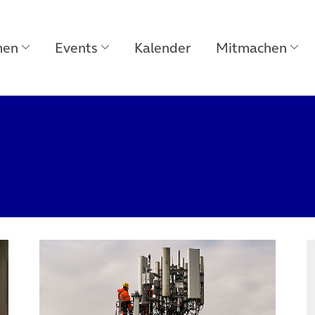
men
Events
Kalender
Mitmachen