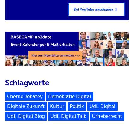
Bei YouTube anschauen
Schlagworte
Cherno Jobatey
Demokratie Digital
Digitale Zukunft
Kultur
Politik
UdL Digital
UdL Digital Blog
UdL Digital Talk
Urheberrecht