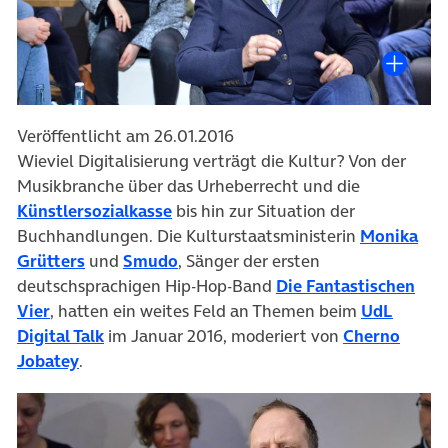
Veröffentlicht am 26.01.2016
Wieviel Digitalisierung verträgt die Kultur? Von der
Musikbranche über das Urheberrecht und die
Künstlersozialkasse
bis hin zur Situation der
Buchhandlungen. Die Kulturstaatsministerin
Monika
Grütters
und
Smudo
, Sänger der ersten
deutschsprachigen Hip-Hop-Band
Die Fantastischen
Vier
, hatten ein weites Feld an Themen beim
UdL
Digital Talk
im Januar 2016, moderiert von
Cherno
Jobatey
.