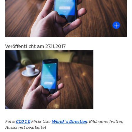
Veröffentlicht am 27.11.2017
(öffnet in neuem Tab)
(öffnet in neuem Tab)
Foto:
CC0 1.0
Flickr User
World´s Direction
. Bildname: Twitter,
Ausschnitt bearbeitet