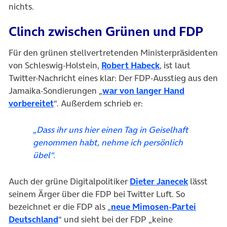
nichts.
Clinch zwischen Grünen und FDP
Für den grünen stellvertretenden Ministerpräsidenten
(öffnet in neuem
von Schleswig-Holstein,
Robert Habeck
, ist laut
Twitter-Nachricht eines klar: Der FDP-Ausstieg aus den
Jamaika-Sondierungen „
war von langer Hand
(öffnet in neuem Tab)
vorbereitet
“. Außerdem schrieb er:
„Dass ihr uns hier einen Tag in Geiselhaft
genommen habt, nehme ich persönlich
übel“.
(öffnet i
Auch der grüne Digitalpolitiker
Dieter Janecek
lässt
seinem Ärger über die FDP bei Twitter Luft. So
bezeichnet er die FDP als „
neue Mimosen-Partei
(öffnet in neuem Tab)
Deutschland
“ und sieht bei der FDP „keine