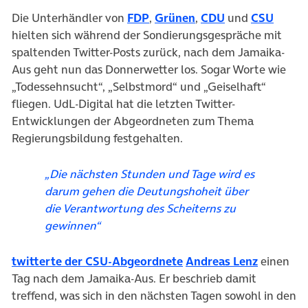
(öffnet in neuem Tab)
(öffnet in neuem Tab
(öffnet in neue
(öffne
Die Unterhändler von
FDP
,
Grünen
,
CDU
und
CSU
hielten sich während der Sondierungsgespräche mit
spaltenden Twitter-Posts zurück, nach dem Jamaika-
Aus geht nun das Donnerwetter los. Sogar Worte wie
„Todessehnsucht“, „Selbstmord“ und „Geiselhaft“
fliegen. UdL-Digital hat die letzten Twitter-
Entwicklungen der Abgeordneten zum Thema
Regierungsbildung festgehalten.
„Die nächsten Stunden und Tage wird es
darum gehen die Deutungshoheit über
die Verantwortung des Scheiterns zu
gewinnen“
(öffnet in neuem Tab)
(öffnet i
twitterte der CSU-Abgeordnete
Andreas Lenz
einen
Tag nach dem Jamaika-Aus. Er beschrieb damit
treffend, was sich in den nächsten Tagen sowohl in den