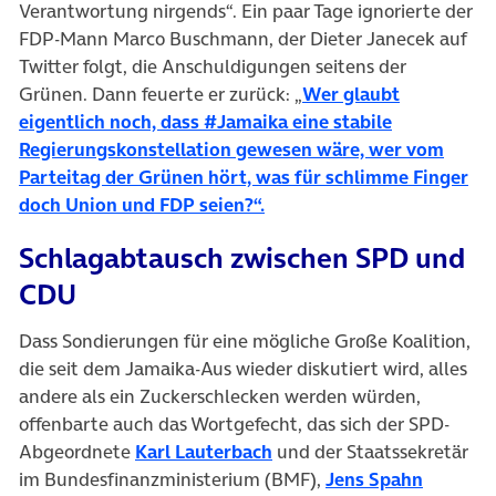
Verantwortung nirgends“. Ein paar Tage ignorierte der
FDP-Mann Marco Buschmann, der Dieter Janecek auf
Twitter folgt, die Anschuldigungen seitens der
Grünen. Dann feuerte er zurück: „
Wer glaubt
eigentlich noch, dass #Jamaika eine stabile
Regierungskonstellation gewesen wäre, wer vom
Parteitag der Grünen hört, was für schlimme Finger
(öffnet in neuem Tab)
doch Union und FDP seien?“.
Schlagabtausch zwischen SPD und
CDU
Dass Sondierungen für eine mögliche Große Koalition,
die seit dem Jamaika-Aus wieder diskutiert wird, alles
andere als ein Zuckerschlecken werden würden,
offenbarte auch das Wortgefecht, das sich der SPD-
(öffnet in neuem Tab)
Abgeordnete
Karl Lauterbach
und der Staatssekretär
(öffnet 
im Bundesfinanzministerium (BMF),
Jens Spahn