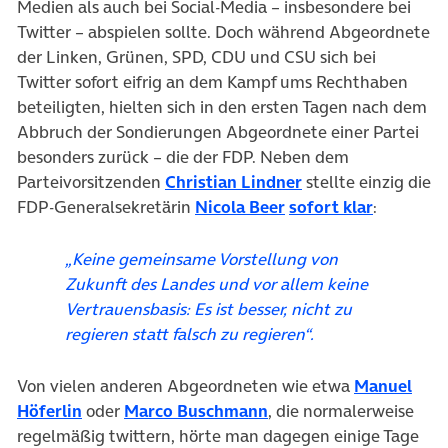
Medien als auch bei Social-Media – insbesondere bei
Twitter – abspielen sollte. Doch während Abgeordnete
der Linken, Grünen, SPD, CDU und CSU sich bei
Twitter sofort eifrig an dem Kampf ums Rechthaben
beteiligten, hielten sich in den ersten Tagen nach dem
Abbruch der Sondierungen Abgeordnete einer Partei
besonders zurück – die der FDP. Neben dem
(öffnet in neuem T
Parteivorsitzenden
Christian Lindner
stellte einzig die
(öffnet in neuem Tab
(öffnet i
FDP-Generalsekretärin
Nicola Beer
sofort klar
:
„Keine gemeinsame Vorstellung von
Zukunft des Landes und vor allem keine
Vertrauensbasis: Es ist besser, nicht zu
regieren statt falsch zu regieren“.
Von vielen anderen Abgeordneten wie etwa
Manuel
(öffnet in neuem Tab)
(öffnet in neuem Tab)
Höferlin
oder
Marco Buschmann
, die normalerweise
regelmäßig twittern, hörte man dagegen einige Tage