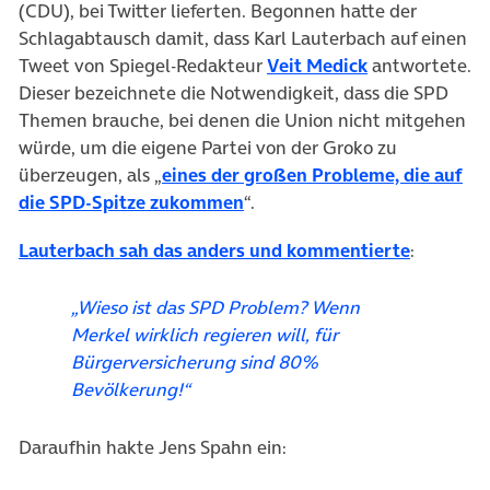
(CDU), bei Twitter lieferten. Begonnen hatte der
Schlagabtausch damit, dass Karl Lauterbach auf einen
(öffnet in neu
Tweet von Spiegel-Redakteur
Veit Medick
antwortete.
Dieser bezeichnete die Notwendigkeit, dass die SPD
Themen brauche, bei denen die Union nicht mitgehen
würde, um die eigene Partei von der Groko zu
überzeugen, als „
eines der großen Probleme, die auf
(öffnet in neuem Tab)
die SPD-Spitze zukommen
“.
(öffnet i
Lauterbach sah das anders und kommentierte
:
„Wieso ist das SPD Problem? Wenn
Merkel wirklich regieren will, für
Bürgerversicherung sind 80%
Bevölkerung!“
Daraufhin hakte Jens Spahn ein: