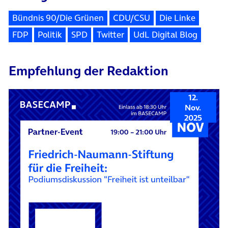
Bündnis 90/Die Grünen
CDU/CSU
Die Linke
FDP
Politik
SPD
Twitter
UdL Digital Blog
Empfehlung der Redaktion
12.
Nov.
2025