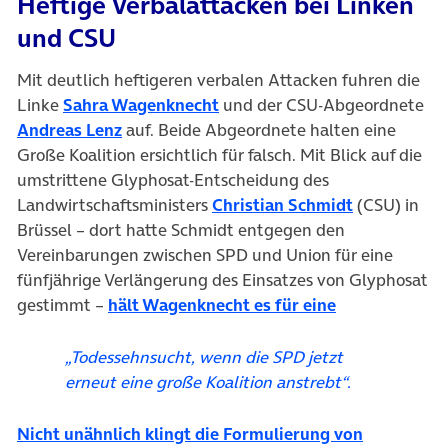
Heftige Verbalattacken bei Linken
und CSU
Mit deutlich heftigeren verbalen Attacken fuhren die
(öffnet in neuem Tab)
Linke
Sahra Wagenknecht
und der CSU-Abgeordnete
(öffnet in neuem Tab)
Andreas Lenz
auf. Beide Abgeordnete halten eine
Große Koalition ersichtlich für falsch. Mit Blick auf die
umstrittene Glyphosat-Entscheidung des
(öffnet in n
Landwirtschaftsministers
Christian Schmidt
(CSU) in
Brüssel – dort hatte Schmidt entgegen den
Vereinbarungen zwischen SPD und Union für eine
fünfjährige Verlängerung des Einsatzes von Glyphosat
(öffnet in neu
gestimmt –
hält Wagenknecht es für eine
„Todessehnsucht, wenn die SPD jetzt
erneut eine große Koalition anstrebt“.
Nicht unähnlich klingt die Formulierung von