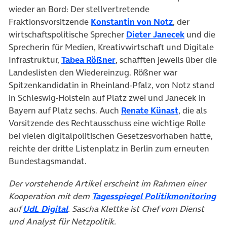
wieder an Bord: Der stellvertretende
(öffnet in ne
Fraktionsvorsitzende
Konstantin von Notz
, der
(öffnet in
wirtschaftspolitische Sprecher
Dieter Janecek
und die
Sprecherin für Medien, Kreativwirtschaft und Digitale
(öffnet in neuem Tab)
Infrastruktur,
Tabea Rößner
, schafften jeweils über die
Landeslisten den Wiedereinzug. Rößner war
Spitzenkandidatin in Rheinland-Pfalz, von Notz stand
in Schleswig-Holstein auf Platz zwei und Janecek in
(öffnet in n
Bayern auf Platz sechs. Auch
Renate Künast
, die als
Vorsitzende des Rechtausschuss eine wichtige Rolle
bei vielen digitalpolitischen Gesetzesvorhaben hatte,
reichte der dritte Listenplatz in Berlin zum erneuten
Bundestagsmandat.
Der vorstehende Artikel erscheint im Rahmen einer
(ö
Kooperation mit dem
Tagesspiegel Politikmonitoring
(öffnet in neuem Tab)
auf
UdL Digital
. Sascha Klettke ist Chef vom Dienst
und Analyst für Netzpolitik.