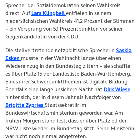
Sprecher der Sozialdemokraten seinen Wahlkreis
(öffnet in neuem Tab)
direkt. Auf
Lars Klingbeil
entfielen in seinem
niedersächsischen Wahlkreis 41,2 Prozent der Stimmen
– ein Vorsprung von 5,1 Prozentpunkten vor seiner
Gegenkandidatin von der CDU.
Die stellvertretende netzpolitische Sprecherin
Saskia
(öffnet in neuem Tab)
Esken
musste in der Wahlnacht lange über einen
Wiedereinzug in den Bundestag zittern – sie schaffte
es über Platz 15 der Landesliste Baden-Württemberg.
Eines ihrer Schwerpunktthemen ist digitale Bildung.
(öff
Ebenfalls eine lange unsichere Nacht hat
Dirk Wiese
hinter sich, der in diesem Jahr als Nachfolger von
(öffnet in neuem Tab)
Brigitte Zypries
Staatssekretär im
Bundeswirtschaftsministerium geworden war. Am
frühen Morgen stand fest, dass er über Platz elf der
NRW-Liste wieder im Bundestag sitzt. Seine Ministerin
war nicht noch einmal angetreten.