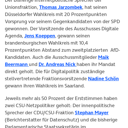
(öffnet in neuem Tab
Unionsfraktion,
Thomas Jarzombek
, hat seinen
Düsseldorfer Wahlkreis mit 20 Prozentpunkten
Vorsprung vor seinem Gegenkandidaten von der SPD
gewonnen. Der Vorsitzende des Ausschusses Digitale
(öffnet in neuem Tab)
Agenda,
Jens Koeppen
, gewann seinen
brandenburgischen Wahlkreis mit 10,4
Prozentpunkten Abstand zum zweitplatzierten AfD-
Kandidaten. Auch die Ausschussmitglieder
Maik
(öffnet in neuem Tab)
(öffnet in neuem Tab)
Beermann
und
Dr. Andreas Nick
haben ihr Mandat
direkt geholt. Die für Digitalpolitik zuständige
(öff
stellvertretende Fraktionsvorsitzende
Nadine Schön
gewann ihren Wahlkreis im Saarland.
Jeweils mehr als 50 Prozent der Erststimmen haben
zwei CSU-Netzpolitiker geholt: Der innenpolitische
(öffnet 
Sprecher der CDU/CSU-Fraktion
Stephan Mayer
(Berichterstatter für Datenschutz) und die bisherige
Parlamentarische Staatssekretärin im