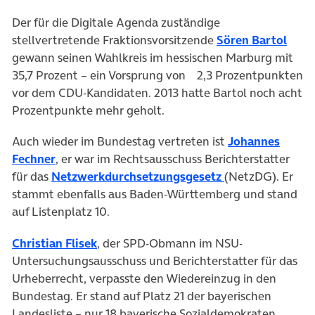
Der für die Digitale Agenda zuständige
(öffn
stellvertretende Fraktionsvorsitzende
Sören Bartol
gewann seinen Wahlkreis im hessischen Marburg mit
35,7 Prozent – ein Vorsprung von 2,3 Prozentpunkten
vor dem CDU-Kandidaten. 2013 hatte Bartol noch acht
Prozentpunkte mehr geholt.
Auch wieder im Bundestag vertreten ist
Johannes
(öffnet in neuem Tab)
Fechner
, er war im Rechtsausschuss Berichterstatter
(öffnet in neuem
für das
Netzwerkdurchsetzungsgesetz
(NetzDG). Er
stammt ebenfalls aus Baden-Württemberg und stand
auf Listenplatz 10.
(öffnet in neuem Tab)
Christian Flisek
, der SPD-Obmann im NSU-
Untersuchungsausschuss und Berichterstatter für das
Urheberrecht, verpasste den Wiedereinzug in den
Bundestag. Er stand auf Platz 21 der bayerischen
Landesliste – nur 18 bayerische Sozialdemokraten