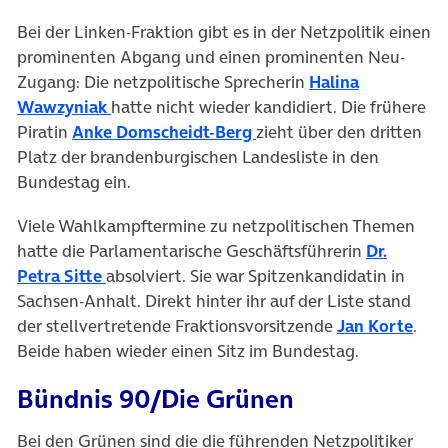
Bei der Linken-Fraktion gibt es in der Netzpolitik einen
prominenten Abgang und einen prominenten Neu-
Zugang: Die netzpolitische Sprecherin
Halina
(öffnet in neuem Tab)
Wawzyniak
hatte nicht wieder kandidiert. Die frühere
(öffnet in neuem Tab)
Piratin
Anke Domscheidt-Berg
zieht über den dritten
Platz der brandenburgischen Landesliste in den
Bundestag ein.
Viele Wahlkampftermine zu netzpolitischen Themen
hatte die Parlamentarische Geschäftsführerin
Dr.
(öffnet in neuem Tab)
Petra Sitte
absolviert. Sie war Spitzenkandidatin in
Sachsen-Anhalt. Direkt hinter ihr auf der Liste stand
(öff
der stellvertretende Fraktionsvorsitzende
Jan Korte
.
Beide haben wieder einen Sitz im Bundestag.
Bündnis 90/Die Grünen
Bei den Grünen sind die die führenden Netzpolitiker