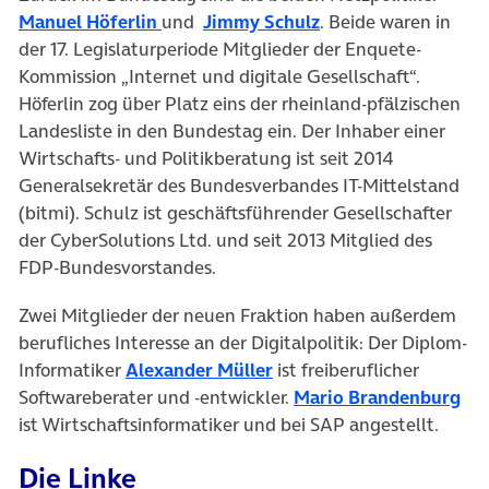
(öffnet in neuem Tab)
(öffnet in neuem Ta
Manuel Höferlin
und
Jimmy Schulz
. Beide waren in
der 17. Legislaturperiode Mitglieder der Enquete-
Kommission „Internet und digitale Gesellschaft“.
Höferlin zog über Platz eins der rheinland-pfälzischen
Landesliste in den Bundestag ein. Der Inhaber einer
Wirtschafts- und Politikberatung ist seit 2014
Generalsekretär des Bundesverbandes IT-Mittelstand
(bitmi). Schulz ist geschäftsführender Gesellschafter
der CyberSolutions Ltd. und seit 2013 Mitglied des
FDP-Bundesvorstandes.
Zwei Mitglieder der neuen Fraktion haben außerdem
berufliches Interesse an der Digitalpolitik: Der Diplom-
(öffnet in neuem Tab)
Informatiker
Alexander Müller
ist freiberuflicher
(öf
Softwareberater und -entwickler.
Mario Brandenburg
ist Wirtschaftsinformatiker und bei SAP angestellt.
Die Linke