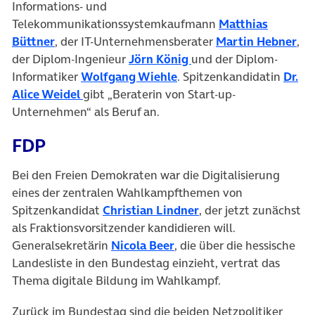
Informations- und
Telekommunikationssystemkaufmann
Matthias
(öffnet in neuem Tab)
(öf
Büttner
, der IT-Unternehmensberater
Martin Hebner
,
(öffnet in neuem Tab)
der Diplom-Ingenieur
Jörn König
und der Diplom-
(öffnet in neuem Tab)
Informatiker
Wolfgang Wiehle
. Spitzenkandidatin
Dr.
(öffnet in neuem Tab)
Alice Weidel
gibt „Beraterin von Start-up-
Unternehmen“ als Beruf an.
FDP
Bei den Freien Demokraten war die Digitalisierung
eines der zentralen Wahlkampfthemen von
(öffnet in neuem Tab
Spitzenkandidat
Christian Lindner
, der jetzt zunächst
als Fraktionsvorsitzender kandidieren will.
(öffnet in neuem Tab)
Generalsekretärin
Nicola Beer
, die über die hessische
Landesliste in den Bundestag einzieht, vertrat das
Thema digitale Bildung im Wahlkampf.
Zurück im Bundestag sind die beiden Netzpolitiker