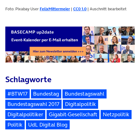
Foto: Pixabay User
FelixMittermeier
|
CC0 1.0
| Auschnitt bearbeitet
Schlagworte
#BTW17
Bundestag
Bundestagswahl
Bundestagswahl 2017
Digitalpolitik
Digitalpolitiker
Gigabit-Gesellschaft
Netzpolitik
Politik
UdL Digital Blog