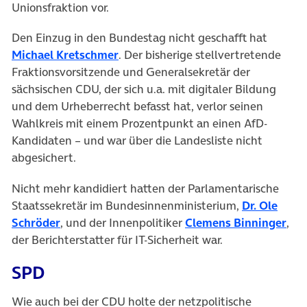
Unionsfraktion vor.
Den Einzug in den Bundestag nicht geschafft hat
(öffnet in neuem Tab)
Michael Kretschmer
. Der bisherige stellvertretende
Fraktionsvorsitzende und Generalsekretär der
sächsischen CDU, der sich u.a. mit digitaler Bildung
und dem Urheberrecht befasst hat, verlor seinen
Wahlkreis mit einem Prozentpunkt an einen AfD-
Kandidaten – und war über die Landesliste nicht
abgesichert.
Nicht mehr kandidiert hatten der Parlamentarische
Staatssekretär im Bundesinnenministerium,
Dr. Ole
(öffnet in neuem Tab)
(öf
Schröder
, und der Innenpolitiker
Clemens Binninger
,
der Berichterstatter für IT-Sicherheit war.
SPD
Wie auch bei der CDU holte der netzpolitische