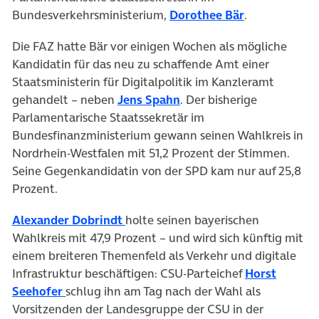
(öffnet in ne
Bundesverkehrsministerium,
Dorothee Bär
.
Die FAZ hatte Bär vor einigen Wochen als mögliche
Kandidatin für das neu zu schaffende Amt einer
Staatsministerin für Digitalpolitik im Kanzleramt
(öffnet in neuem Tab)
gehandelt – neben
Jens Spahn
. Der bisherige
Parlamentarische Staatssekretär im
Bundesfinanzministerium gewann seinen Wahlkreis in
Nordrhein-Westfalen mit 51,2 Prozent der Stimmen.
Seine Gegenkandidatin von der SPD kam nur auf 25,8
Prozent.
(öffnet in neuem Tab)
Alexander Dobrindt
holte seinen bayerischen
Wahlkreis mit 47,9 Prozent – und wird sich künftig mit
einem breiteren Themenfeld als Verkehr und digitale
Infrastruktur beschäftigen: CSU-Parteichef
Horst
(öffnet in neuem Tab)
Seehofer
schlug ihn am Tag nach der Wahl als
Vorsitzenden der Landesgruppe der CSU in der