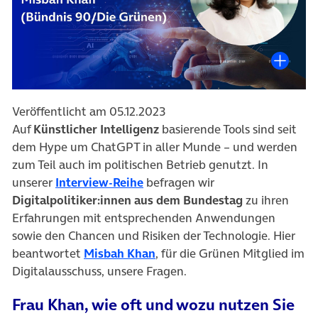
Veröffentlicht am 05.12.2023
Auf
Künstlicher Intelligenz
basierende Tools sind seit
dem Hype um ChatGPT in aller Munde – und werden
zum Teil auch im politischen Betrieb genutzt. In
(öffnet in neuem Tab)
unserer
Interview-Reihe
befragen wir
Digitalpolitiker:innen aus dem Bundestag
zu ihren
Erfahrungen mit entsprechenden Anwendungen
sowie den Chancen und Risiken der Technologie. Hier
(öffnet in neuem Tab)
beantwortet
Misbah Khan
, für die Grünen Mitglied im
Digitalausschuss, unsere Fragen.
Frau Khan,
wie oft und wozu nutzen Sie