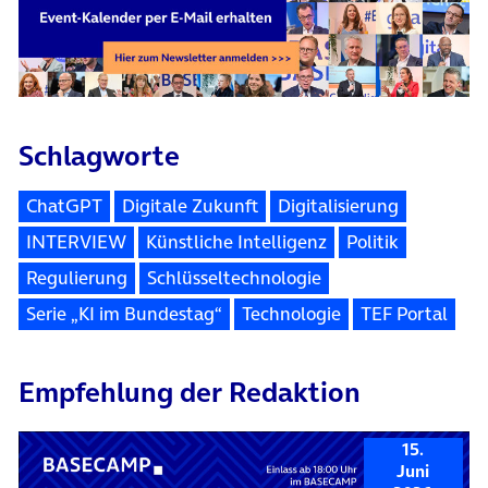
Schlagworte
ChatGPT
Digitale Zukunft
Digitalisierung
INTERVIEW
Künstliche Intelligenz
Politik
Regulierung
Schlüsseltechnologie
Serie „KI im Bundestag“
Technologie
TEF Portal
Empfehlung der Redaktion
15.
Juni