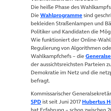
Die heiße Phase des Wahlkampfs
(öffnet in 
Die
Wahlprogramme
sind gesch
bekleiden Straßenlampen und Bäu
Politiker und Kandidaten die Mögl
Wie funktioniert der Online-Wahl
Regulierung von Algorithmen od
Wahlkampfchefs – die
Generalse
der aussichtsreichsten Parteien 
Demokratie im Netz und die netz
befragt.
Kommissarischer Generalsekretär
SPD
ist seit Juni 2017
Hubertus H
hat Erfahrung – schon zwischen 