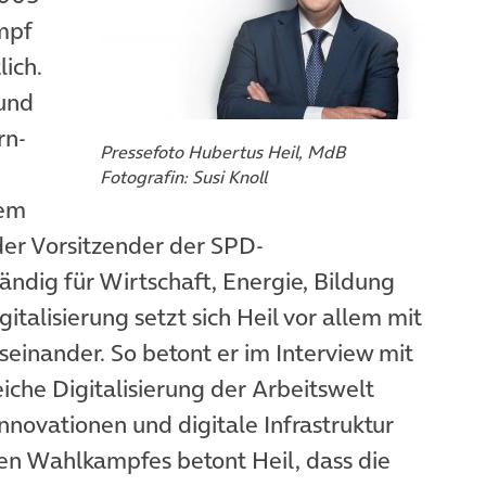
mpf
ich.
 und
rn-
Pressefoto Hubertus Heil, MdB
Fotografin: Susi Knoll
dem
der Vorsitzender der SPD-
ändig für Wirtschaft, Energie, Bildung
talisierung setzt sich Heil vor allem mit
einander. So betont er im Interview mit
eiche Digitalisierung der Arbeitswelt
 Innovationen und digitale Infrastruktur
alen Wahlkampfes betont Heil, dass die