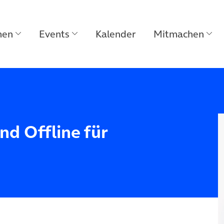
men
Events
Kalender
Mitmachen
nd Offline für