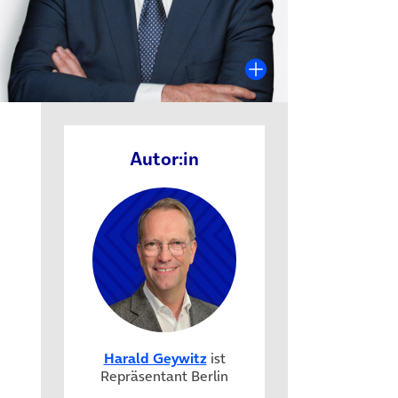
Autor:in
euem Tab)
n neuem Tab)
Harald Geywitz
ist
Repräsentant Berlin