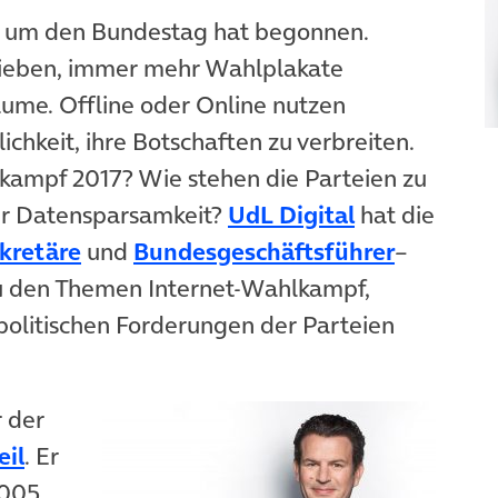
 um den Bundestag hat begonnen.
neuem Tab)
rieben, immer mehr Wahlplakate
me. Offline oder Online nutzen
ichkeit, ihre Botschaften zu verbreiten.
kampf 2017? Wie stehen die Parteien zu
(öffnet in n
er Datensparsamkeit?
UdL Digital
hat die
(öffnet in neuem Tab)
(öffnet i
kretäre
und
Bundesgeschäftsführer
–
zu den Themen Internet-Wahlkampf,
politischen Forderungen der Parteien
 der
eil
. Er
2005