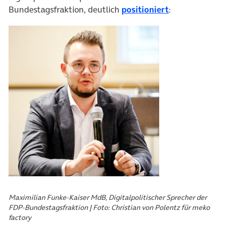
(öffnet in neu
Bundestagsfraktion, deutlich
positioniert
:
Maximilian Funke-Kaiser MdB, Digitalpolitischer Sprecher der
FDP-Bundestagsfraktion | Foto: Christian von Polentz für meko
factory