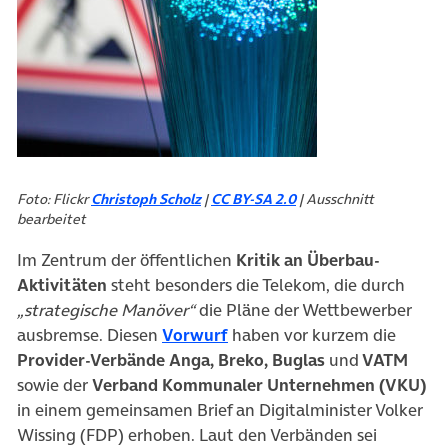
Foto: Flickr
Christoph Scholz
|
CC BY-SA 2.0
| Ausschnitt
bearbeitet
Im Zentrum der öffentlichen
Kritik an Überbau-
Aktivitäten
steht besonders die Telekom, die durch
„strategische Manöver“
die Pläne der Wettbewerber
(öffnet in neuem Tab)
ausbremse. Diesen
Vorwurf
haben vor kurzem die
Provider-Verbände Anga, Breko, Buglas
und
VATM
sowie der
Verband Kommunaler Unternehmen (VKU)
in einem gemeinsamen Brief an Digitalminister Volker
Wissing (FDP) erhoben. Laut den Verbänden sei