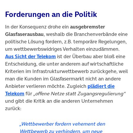
Forderungen an die Politik
In der Konsequenz drohe ein
ausgebremster
Glasfaserausbau
, weshalb die Branchenverbände eine
politische Lösung fordern, z.B. temporäre Regelungen,
um wettbewerbswidriges Verhalten einzudämmen.
(öffnet in neuem Tab)
Aus Sicht der Telekom
ist der Überbau aber bloß eine
Entscheidung, die unter anderem auf wirtschaftliche
Kriterien im Infrastrukturwettbewerb zurückgehe, weil
man die Kunden im Glasfasermarkt nicht an andere
Anbieter verlieren möchte. Zugleich
plädiert die
(öffnet in neuem Tab)
Telekom
für
„offene Netze statt Zugangsregulierung“
und gibt die Kritik an die anderen Unternehmen
zurück:
„Wettbewerber fordern vehement den
Wettbewerb zu verhindern, um neue