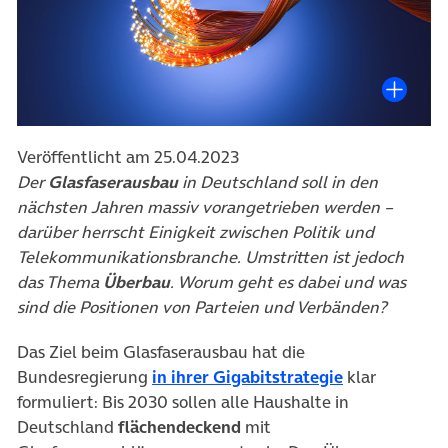
Veröffentlicht am 25.04.2023
Der
Glasfaserausbau
in Deutschland soll in den
nächsten Jahren massiv vorangetrieben werden –
darüber herrscht Einigkeit zwischen Politik und
Telekommunikationsbranche. Umstritten ist jedoch
das Thema
Überbau
. Worum geht es dabei und was
sind die Positionen von Parteien und Verbänden?
Das Ziel beim Glasfaserausbau hat die
(öffnet in ne
Bundesregierung
in ihrer Gigabitstrategie
klar
formuliert: Bis 2030 sollen alle Haushalte in
Deutschland
flächendeckend
mit