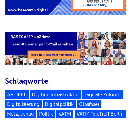
(öffnet in neuem Tab)
Schlagworte
ARTIKEL
Digitale Infrastruktur
Digitale Zukunft
Digitalisierung
Digitalpolitik
Glasfaser
Netzausbau
Politik
VATM
VATM TeleTreff Berlin