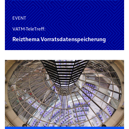
EVENT
VATM-TeleTreff:
Reizthema Vorratsdaten­speicherung