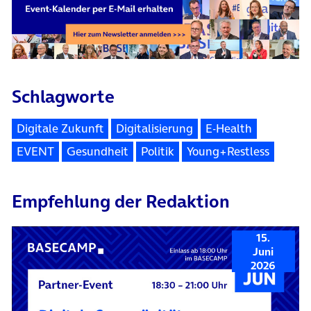
Schlagworte
Digitale Zukunft
Digitalisierung
E-Health
EVENT
Gesundheit
Politik
Young+Restless
Empfehlung der Redaktion
15.
Juni
2026