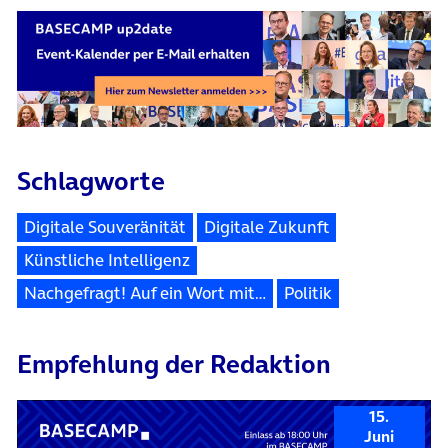
Schlagworte
Digitale Souveränität
Digitale Zukunft
Künstliche Intelligenz
Nachgefragt! Auf ein Wort mit…
Politik
Empfehlung der Redaktion
15.
Juni