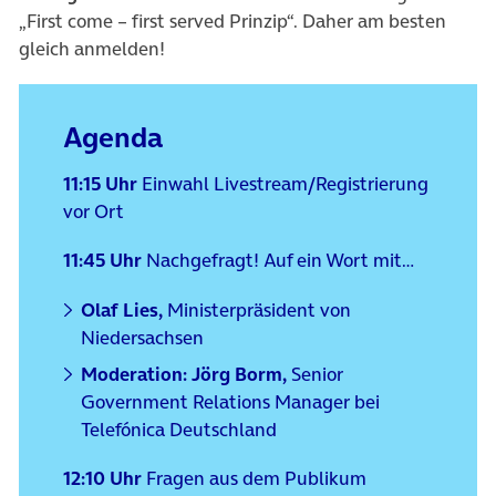
„First
come
–
first
served
Prinzip“. Daher am besten
gleich anmelden!
Agenda
11:15 Uhr
Einwahl Livestream/Registrierung
vor Ort
11:45 Uhr
Nachgefragt! Auf ein Wort mit…
Olaf Lies,
Ministerpräsident von
Niedersachsen
Moderation:
Jörg Borm,
Senior
Government Relations Manager bei
Telefónica Deutschland
12:10 Uhr
Fragen aus dem Publikum