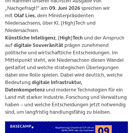
Im Rahmen unserer nächsten Ausgabe von
„Nachgefragt!“ am
09. Juni 2026
sprechen wir
mit
Olaf Lies
, dem Ministerpräsidenten
Niedersachsens, über KI, (High)Tech und
Niedersachsen.
Künstliche Intelligenz
, (
High
)
Tech
und der Anspruch
auf
digitale Souveränität
prägen zunehmend
politische und wirtschaftliche Entscheidungen. Im
Mittelpunkt steht, wie Niedersachsen diesen Wandel
gestaltet und welche strategischen Überlegungen
dabei eine Rolle spielen. Dabei wird deutlich, welche
Bedeutung
digitale Infrastruktur,
Datenkompetenz
und moderne Technologien für ein
Land mit starker Industrie, Forschung und Verwaltung
haben – und welche Entscheidungen jetzt notwendig
sind, um langfristig handlungsfähig zu bleiben.