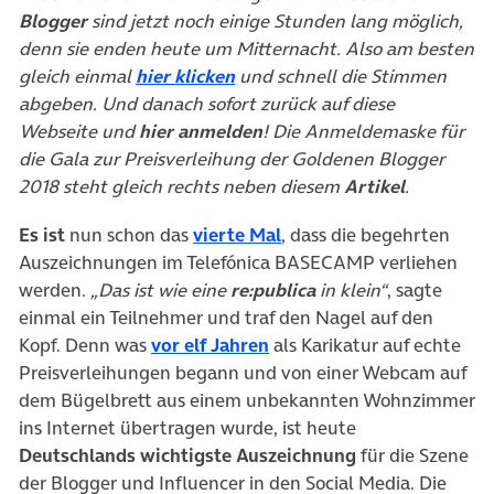
Blogger
sind jetzt noch einige Stunden lang möglich,
denn sie enden heute um Mitternacht. Also am besten
(öffnet in neuem Tab)
gleich einmal
hier klicken
und schnell die Stimmen
abgeben. Und danach sofort zurück auf diese
Webseite und
hier anmelden
! Die Anmeldemaske für
die Gala zur Preisverleihung der Goldenen Blogger
2018 steht gleich rechts neben diesem
Artikel
.
(öffnet in neuem Tab)
Es ist
nun schon das
vierte Mal
, dass die begehrten
Auszeichnungen im Telefónica BASECAMP verliehen
werden.
„Das ist wie eine
re:publica
in klein“
, sagte
einmal ein Teilnehmer und traf den Nagel auf den
(öffnet in neuem Tab)
Kopf. Denn was
vor elf Jahren
als Karikatur auf echte
Preisverleihungen begann und von einer Webcam auf
dem Bügelbrett aus einem unbekannten Wohnzimmer
ins Internet übertragen wurde, ist heute
Deutschlands wichtigste Auszeichnung
für die Szene
der Blogger und Influencer in den Social Media. Die