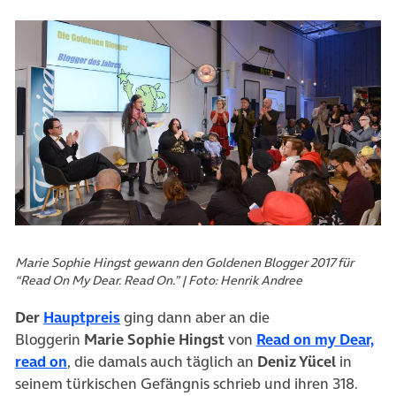
Marie Sophie Hingst gewann den Goldenen Blogger 2017 für
“Read On My Dear. Read On.” | Foto: Henrik Andree
(öffnet in neuem Tab)
Der
Hauptpreis
ging dann aber an die
Bloggerin
Marie Sophie Hingst
von
Read on my Dear,
(öffnet in neuem Tab)
read on
, die damals auch täglich an
Deniz Yücel
in
seinem türkischen Gefängnis schrieb und ihren 318.