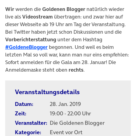
Wir
werden die
Goldenen Blogger
natürlich wieder
live als
Videostream
übertragen: und zwar hier auf
dieser Webseite ab 19 Uhr am Tag der Veranstaltung.
Bei Twitter haben jetzt schon Diskussionen und die
Vorberichterstattung
unter dem Hashtag
(öffnet in neuem Tab)
#GoldeneBlogger
begonnen. Und weil es beim
letzten Mal so voll war, kann man nur eins empfehlen:
Sofort anmelden für die Gala am 28. Januar! Die
Anmeldemaske steht oben
rechts
.
Veranstaltungsdetails
Datum:
28. Jan. 2019
Zeit:
19:00 - 22:00 Uhr
Veranstalter:
Die Goldenen Blogger
Kategorie:
Event vor Ort