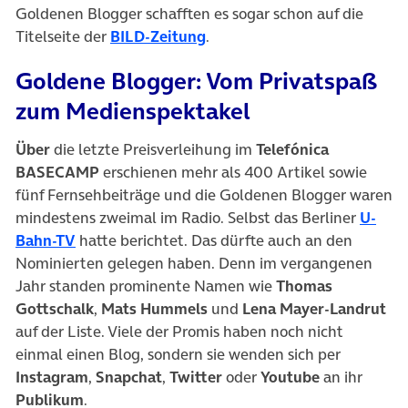
Goldenen Blogger schafften es sogar schon auf die
(öffnet in neuem Tab)
Titelseite der
BILD-Zeitung
.
Goldene Blogger: Vom Privatspaß
zum Medienspektakel
Über
die letzte Preisverleihung im
Telefónica
BASECAMP
erschienen mehr als 400 Artikel sowie
fünf Fernsehbeiträge und die Goldenen Blogger waren
mindestens zweimal im Radio. Selbst das Berliner
U-
(öffnet in neuem Tab)
Bahn-TV
hatte berichtet. Das dürfte auch an den
Nominierten gelegen haben. Denn im vergangenen
Jahr standen prominente Namen wie
Thomas
Gottschalk
,
Mats Hummels
und
Lena Mayer-Landrut
auf der Liste. Viele der Promis haben noch nicht
einmal einen Blog, sondern sie wenden sich per
Instagram
,
Snapchat
,
Twitter
oder
Youtube
an ihr
Publikum
.