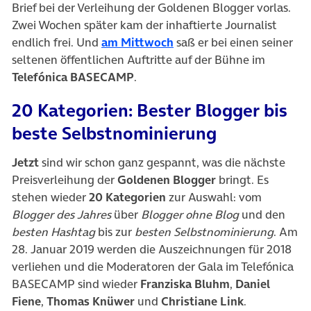
Brief bei der Verleihung der Goldenen Blogger vorlas.
Zwei Wochen später kam der inhaftierte Journalist
(öffnet in neuem Tab)
endlich frei. Und
am Mittwoch
saß er bei einen seiner
seltenen öffentlichen Auftritte auf der Bühne im
Telefónica BASECAMP
.
20 Kategorien: Bester Blogger bis
beste Selbstnominierung
Jetzt
sind wir schon ganz gespannt, was die nächste
Preisverleihung der
Goldenen Blogger
bringt. Es
stehen wieder
20 Kategorien
zur Auswahl: vom
Blogger des Jahres
über
Blogger ohne Blog
und den
besten Hashtag
bis zur
besten Selbstnominierung
. Am
28. Januar 2019 werden die Auszeichnungen für 2018
verliehen und die Moderatoren der Gala im Telefónica
BASECAMP sind wieder
Franziska Bluhm
,
Daniel
Fiene
,
Thomas Knüwer
und
Christiane Link
.