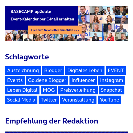
Schlagworte
Auszeichnung
Blogger
Digitales Leben
EVENT
Events
Goldene Blogger
Influencer
Instagram
Leben Digital
MOG
Preisverleihung
Snapchat
Social Media
Twitter
Veranstaltung
YouTube
Empfehlung der Redaktion