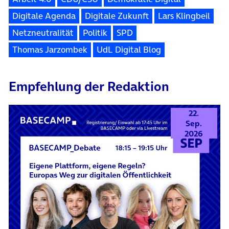
Digitale Agenda
Digitale Zukunft
Lars Klingbeil
Netzneutralität
Politik
SPD
Thomas Jarzombek
UdL Digital Blog
Empfehlung der Redaktion
22.
Sep.
2026