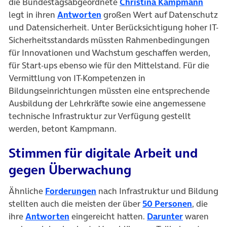
(öffne
die Bundestagsabgeordnete
Christina Kampmann
(öffnet in neuem Tab)
legt in ihren
Antworten
großen Wert auf Datenschutz
und Datensicherheit. Unter Berücksichtigung hoher IT-
Sicherheitsstandards müssten Rahmenbedingungen
für Innovationen und Wachstum geschaffen werden,
für Start-ups ebenso wie für den Mittelstand. Für die
Vermittlung von IT-Kompetenzen in
Bildungseinrichtungen müssten eine entsprechende
Ausbildung der Lehrkräfte sowie eine angemessene
technische Infrastruktur zur Verfügung gestellt
werden, betont Kampmann.
Stimmen für digitale Arbeit und
gegen Überwachung
(öffnet in neuem Tab)
Ähnliche
Forderungen
nach Infrastruktur und Bildung
(öffnet 
stellten auch die meisten der über
50 Personen
, die
(öffnet in neuem Tab)
(öffnet in 
ihre
Antworten
eingereicht hatten.
Darunter
waren