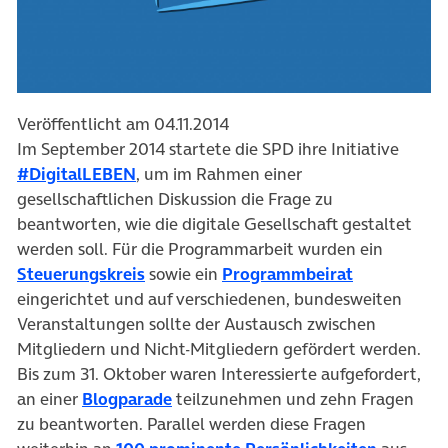
Veröffentlicht am 04.11.2014
Im September 2014 startete die SPD ihre Initiative
(öffnet in neuem Tab)
#DigitalLEBEN
, um im Rahmen einer
gesellschaftlichen Diskussion die Frage zu
beantworten, wie die digitale Gesellschaft gestaltet
werden soll. Für die Programmarbeit wurden ein
(öffnet in neuem Tab)
(öffnet in n
Steuerungskreis
sowie ein
Programmbeirat
eingerichtet und auf verschiedenen, bundesweiten
Veranstaltungen sollte der Austausch zwischen
Mitgliedern und Nicht-Mitgliedern gefördert werden.
Bis zum 31. Oktober waren Interessierte aufgefordert,
(öffnet in neuem Tab)
an einer
Blogparade
teilzunehmen und zehn Fragen
zu beantworten. Parallel werden diese Fragen