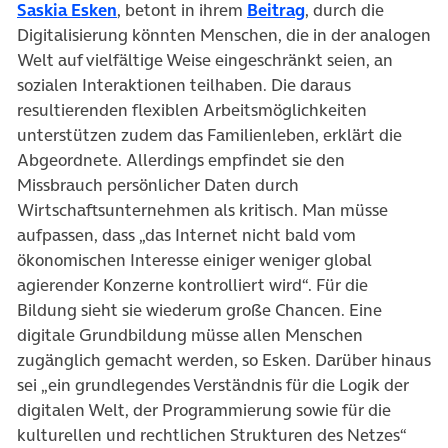
(öffnet in neuem Tab)
(öffnet in neuem T
Saskia Esken
, betont in ihrem
Beitrag
, durch die
Digitalisierung könnten Menschen, die in der analogen
Welt auf vielfältige Weise eingeschränkt seien, an
sozialen Interaktionen teilhaben. Die daraus
resultierenden flexiblen Arbeitsmöglichkeiten
unterstützen zudem das Familienleben, erklärt die
Abgeordnete. Allerdings empfindet sie den
Missbrauch persönlicher Daten durch
Wirtschaftsunternehmen als kritisch. Man müsse
aufpassen, dass „das Internet nicht bald vom
ökonomischen Interesse einiger weniger global
agierender Konzerne kontrolliert wird“. Für die
Bildung sieht sie wiederum große Chancen. Eine
digitale Grundbildung müsse allen Menschen
zugänglich gemacht werden, so Esken. Darüber hinaus
sei „ein grundlegendes Verständnis für die Logik der
digitalen Welt, der Programmierung sowie für die
kulturellen und rechtlichen Strukturen des Netzes“