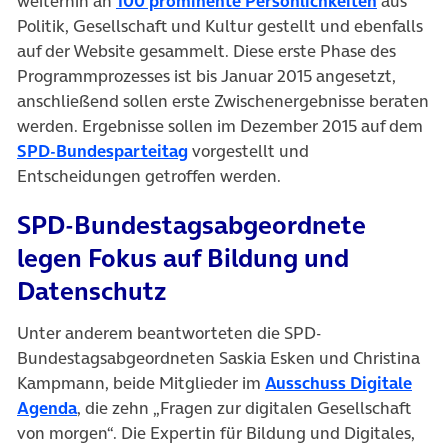
(öffnet i
weiterhin an
100 prominente Persönlichkeiten
aus
Politik, Gesellschaft und Kultur gestellt und ebenfalls
auf der Website gesammelt. Diese erste Phase des
Programmprozesses ist bis Januar 2015 angesetzt,
anschließend sollen erste Zwischenergebnisse beraten
werden. Ergebnisse sollen im Dezember 2015 auf dem
(öffnet in neuem Tab)
SPD-Bundesparteitag
vorgestellt und
Entscheidungen getroffen werden.
SPD-Bundestagsabgeordnete
legen Fokus auf Bildung und
Datenschutz
Unter anderem beantworteten die SPD-
Bundestagsabgeordneten Saskia Esken und Christina
Kampmann, beide Mitglieder im
Ausschuss Digitale
(öffnet in neuem Tab)
Agenda
, die zehn „Fragen zur digitalen Gesellschaft
von morgen“. Die Expertin für Bildung und Digitales,