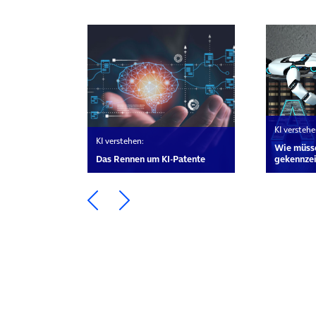
KI verstehe
KI verstehen:
Wie müsse
Das Rennen um KI-Patente
gekennze
Ein Element zurück blättern
Ein Element weiter blätte