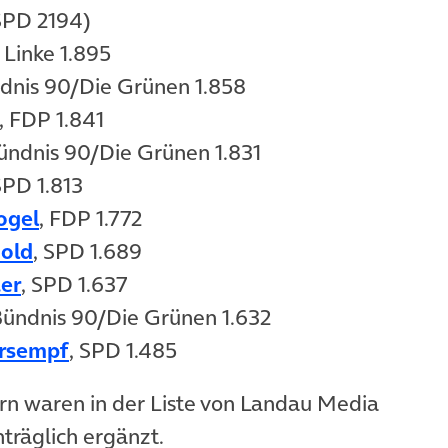
ffnet in neuem Tab)
SPD 2194)
net in neuem Tab)
e Linke 1.895
net in neuem Tab)
ndnis 90/Die Grünen 1.858
(öffnet in neuem Tab)
, FDP 1.841
ffnet in neuem Tab)
Bündnis 90/Die Grünen 1.831
ffnet in neuem Tab)
SPD 1.813
(öffnet in neuem Tab)
ogel
, FDP 1.772
(öffnet in neuem Tab)
nold
, SPD 1.689
(öffnet in neuem Tab)
er
, SPD 1.637
ffnet in neuem Tab)
Bündnis 90/Die Grünen 1.632
(öffnet in neuem Tab)
rsempf
, SPD 1.485
n waren in der Liste von Landau Media
träglich ergänzt.