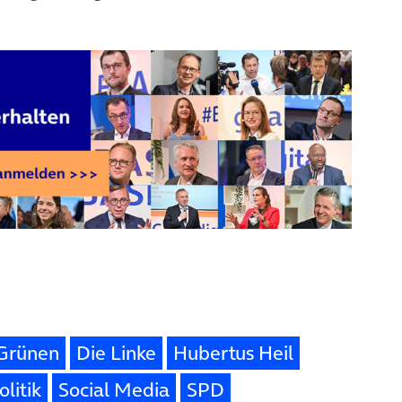
 Grünen
Die Linke
Hubertus Heil
olitik
Social Media
SPD