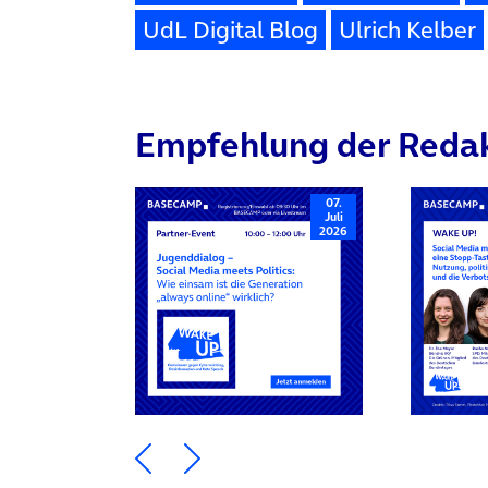
UdL Digital Blog
Ulrich Kelber
Empfehlung der Reda
07.
Juli
2026
Ein Element zurück blättern
Ein Element weiter blätte