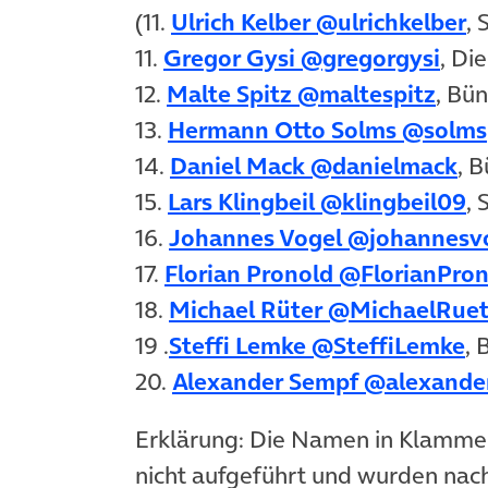
(ö
(11.
Ulrich Kelber @ulrichkelber
, 
(öff
11.
Gregor Gysi @gregorgysi
, Di
(öff
12.
Malte Spitz @maltespitz
, Bü
13.
Hermann Otto Solms @solms
(ö
14.
Daniel Mack @danielmack
, 
(ö
15.
Lars Klingbeil @klingbeil09
, 
16.
Johannes Vogel @johannesv
17.
Florian Pronold @FlorianPro
18.
Michael Rüter @MichaelRuet
(ö
19 .
Steffi Lemke @SteffiLemke
, 
20.
Alexander Sempf @alexande
Erklärung: Die Namen in Klammer
nicht aufgeführt und wurden nach