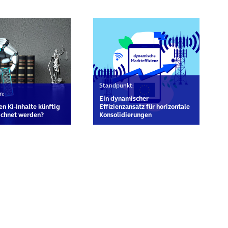
Standpunkt:
n:
Ein dynamischer
n KI-Inhalte künftig
Effizienzansatz für horizontale
ichnet werden?
Konsolidierungen
rn