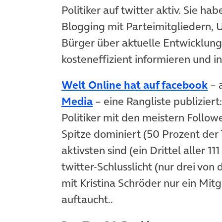
Politiker auf twitter aktiv. Sie ha
Blogging mit Parteimitgliedern, U
Bürger über aktuelle Entwicklunge
kosteneffizient informieren und i
(ö
Welt Online hat auf facebook
– 
(öffnet in neuem Tab)
Media
– eine Rangliste publizier
Politiker mit den meistern Follower
Spitze dominiert (50 Prozent der
aktivsten sind (ein Drittel aller 1
twitter-Schlusslicht (nur drei von
mit Kristina Schröder nur ein Mit
auftaucht..