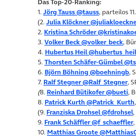
Das Top-20-Ranking:
(öffnet in 
1.
Jörg Tauss @tauss
, parteilos 1
(2.
Julia Klöckner @juliakloeckn
2.
Kristina Schröder @kristinako
(öff
3.
Volker Beck @volker_beck
, Bü
4.
Hubertus Heil @hubertus_hei
5.
Thorsten Schäfer-Gümbel @t
(ö
6.
Björn Böhning @boehningb
, 
(ö
7.
Ralf Stegner @Ralf_Stegner
, 
(ö
(
8.
Reinhard Bütikofer @bueti
, 
8.
Patrick Kurth @Patrick_Kurth
(
(9.
Franziska Drohsel @fdrohsel
,
9.
Frank Schäffler @f_schaeffler
10.
Matthias Groote @Matthias