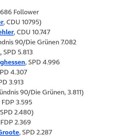
neuem Tab)
1.686 Follower
(öffnet in neuem Tab)
er
, CDU 10795)
(öffnet in neuem Tab)
ehler
, CDU 10.747
net in neuem Tab)
ndnis 90/Die Grünen 7.082
(öffnet in neuem Tab)
l
, SPD 5.813
(öffnet in neuem Tab)
sghessen
, SPD 4.996
ffnet in neuem Tab)
SPD 4.307
ffnet in neuem Tab)
SPD 3.913
ffnet in neuem Tab)
Bündnis 90/Die Grünen, 3.811)
(öffnet in neuem Tab)
, FDP 3.595
öffnet in neuem Tab)
 SPD 2.480)
(öffnet in neuem Tab)
, FDP 2.369
(öffnet in neuem Tab)
Groote
, SPD 2.287