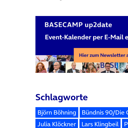
Schlagworte
Björn Böhning
Bündnis 90/Die
Julia Klöckner
Lars Klingbeil
P