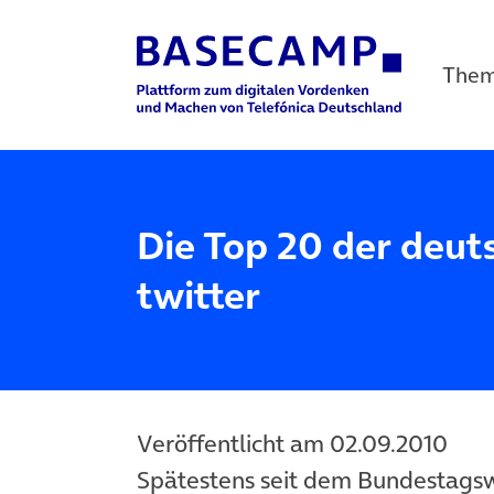
The
Main Navigation
Die Top 20 der deuts
twitter
Veröffentlicht am 02.09.2010
Spätestens seit dem Bundestagsw