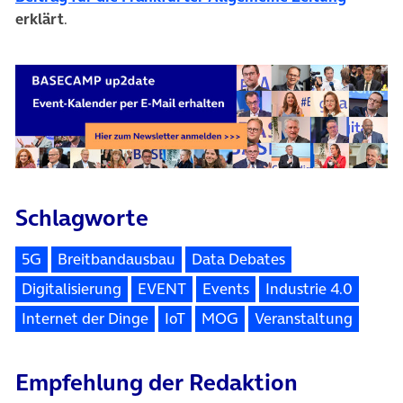
erklärt
.
Schlagworte
5G
Breitbandausbau
Data Debates
Digitalisierung
EVENT
Events
Industrie 4.0
Internet der Dinge
IoT
MOG
Veranstaltung
Empfehlung der Redaktion