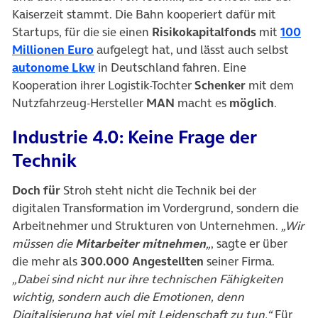
Kaiserzeit stammt. Die Bahn kooperiert dafür mit
Startups, für die sie einen
Risikokapitalfonds
mit
100
(öffnet in neuem Tab)
Millionen Euro
aufgelegt hat, und lässt auch selbst
(öffnet in neuem Tab)
autonome Lkw
in Deutschland fahren. Eine
Kooperation ihrer Logistik-Tochter
Schenker
mit dem
Nutzfahrzeug-Hersteller
MAN
macht es
möglich
.
Industrie 4.0: Keine Frage der
Technik
Doch für
Stroh steht nicht die Technik bei der
digitalen Transformation im Vordergrund, sondern die
Arbeitnehmer und Strukturen von Unternehmen.
„Wir
müssen die
Mitarbeiter mitnehmen
„
, sagte er über
die mehr als
300.000 Angestellten
seiner Firma.
„Dabei sind nicht nur ihre technischen Fähigkeiten
wichtig, sondern auch die Emotionen, denn
Digitalisierung hat viel mit Leidenschaft zu tun.“
Für