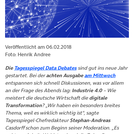
Veröffentlicht am 06.02.2018
Foto: Henrik Andree
(öffnet in neuem Tab)
Die
Tagesspiegel Data Debates
sind gut ins neue Jahr
(öffnet
gestartet. Bei der
achten Ausgabe
am Mittwoch
entspannen sich schnell Diskussionen, was vor allem
an der Frage des Abends lag:
Industrie 4.0
– Wie
meistert die deutsche Wirtschaft die
digitale
Transformation
? „Wir haben ein besonders breites
Thema, weil es wirklich wichtig ist“, sagte
Tagesspiegel-Chefredakteur
Stephan-Andreas
Casdorff schon zum Beginn seiner Moderation. „Es