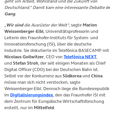
geht um Arbeit, Wohlstand und die Zukunft von
Deutschland.“ Damit kam eine interessante Debatte
in
Gang
.
„
Wir sind
die Ausrüster der Welt“
, sagte
Marion
Weissenberger-Eibl
, Universitätsprofessorin und
Leiterin des Fraunhofer-Instituts für System- und
Innovationsforschung (ISI), über die deutsche
Industrie. Sie diskutierte im Telefónica BASECAMP mit
(öffnet 
Nicolaus Gollwitzer
, CEO von
Telefónica NEXT
,
und
Stefan Stroh
, der seit einigen Monaten als Chief
Digital Officer (CDO) bei der Deutschen Bahn ist.
Selbst vor der Konkurrenz aus
Südkorea
und
China
müsse man sich nicht verstecken, sagte
Weissenberger-Eibl. Dennoch liege die Bundesrepublik
(öffnet in neuem Tab)
im
Digitalisierungsindex
, den das Fraunhofer ISI mit
dem Zentrum für Europäische Wirtschaftsforschung
erstellt, nur im
Mittelfeld
.