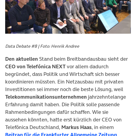
Data Debate #8 | Foto: Henrik Andree
Den aktuellen
Stand beim Breitbandausbau sieht der
CEO von Telefónica NEXT
vor allem dadurch
begründet, dass Politik und Wirtschaft sich besser
koordinieren müssten. Ein Netzausbau mit privaten
Investitionen sei immer noch die beste Lösung, weil
Telekommunikationsunternehmen
jahrzehntelange
Erfahrung damit haben. Die Politik solle passende
Rahmenbedingungen dafür schaffen. Wie sie
aussehen könnten, hatte erst kürzlich der CEO von
Telefónica Deutschland,
Markus Haas
, in einem
(öffnet 
Beitrag für die Frankfurter Allgemeine Zeitung