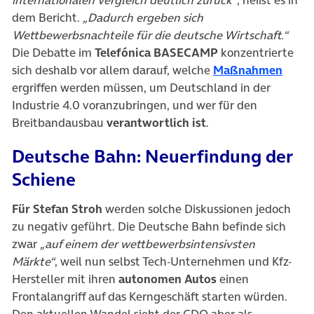
dem Bericht.
„Dadurch ergeben sich
Wettbewerbsnachteile für die deutsche Wirtschaft.“
Die Debatte im
Telefónica BASECAMP
konzentrierte
(öffn
sich deshalb vor allem darauf, welche
Maßnahmen
ergriffen werden müssen, um Deutschland in der
Industrie 4.0 voranzubringen, und wer für den
Breitbandausbau
verantwortlich ist
.
Deutsche Bahn: Neuerfindung der
Schiene
Für Stefan Stroh
werden solche Diskussionen jedoch
zu negativ geführt. Die Deutsche Bahn befinde sich
zwar
„auf einem der wettbewerbsintensivsten
Märkte“
, weil nun selbst Tech-Unternehmen und Kfz-
Hersteller mit ihren
autonomen Autos
einen
Frontalangriff auf das Kerngeschäft starten würden.