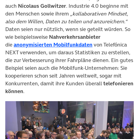
auch
Nicolaus Gollwitzer
. Industrie 4.0 beginne mit
den Menschen sowie ihrem
„kollaborativen Mindset,
also dem Willen, Daten zu teilen und anzureichern.“
Daten seien nur nützlich, wenn sie geteilt würden. So
wie beispielsweise
Nahverkehrsanbieter
(öffnet in neuem T
die
anonymisierten Mobilfunkdaten
von Telefónica
NEXT verwenden, um daraus Statistiken zu erstellen,
die zur Verbesserung ihrer Fahrpläne dienen. Ein gutes
Beispiel seien auch die Mobilfunk-Unternehmen: Sie
kooperieren schon seit Jahren weltweit, sogar mit
Konkurrenten, damit ihre Kunden überall
telefonieren
können
.