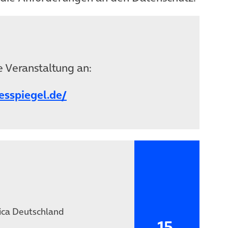
se Veranstaltung an:
(öffnet in neuem Tab)
esspiegel.de/
ica Deutschland
15.