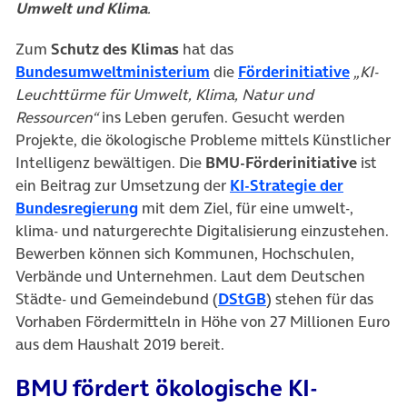
Umwelt und Klima
.
Zum
Schutz des Klimas
hat das
(öffnet in neuem Tab)
(öffnet 
Bundesumweltministerium
die
Förderinitiative
„KI-
Leuchttürme für Umwelt, Klima, Natur und
Ressourcen“
ins Leben gerufen. Gesucht werden
Projekte, die ökologische Probleme mittels Künstlicher
Intelligenz bewältigen. Die
BMU-Förderinitiative
ist
ein Beitrag zur Umsetzung der
KI-Strategie der
(öffnet in neuem Tab)
Bundesregierung
mit dem Ziel, für eine umwelt-,
klima- und naturgerechte Digitalisierung einzustehen.
Bewerben können sich Kommunen, Hochschulen,
Verbände und Unternehmen. Laut dem Deutschen
(öffnet in neuem Ta
Städte- und Gemeindebund (
DStGB
) stehen für das
Vorhaben Fördermitteln in Höhe von 27 Millionen Euro
aus dem Haushalt 2019 bereit.
BMU fördert ökologische KI-