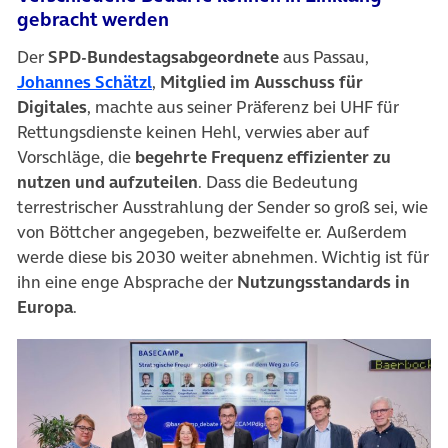
gebracht werden
Der
SPD-Bundestagsabgeordnete
aus Passau,
(öffnet in neuem Tab)
Johannes Schätzl
,
Mitglied im Ausschuss für
Digitales
, machte aus seiner Präferenz bei UHF für
Rettungsdienste keinen Hehl, verwies aber auf
Vorschläge, die
begehrte Frequenz effizienter zu
nutzen und aufzuteilen
. Dass die Bedeutung
terrestrischer Ausstrahlung der Sender so groß sei, wie
von Böttcher angegeben, bezweifelte er. Außerdem
werde diese bis 2030 weiter abnehmen. Wichtig ist für
ihn eine enge Absprache der
Nutzungsstandards in
Europa
.