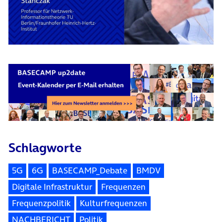
Schlagworte
5G
6G
BASECAMP_Debate
BMDV
Digitale Infrastruktur
Frequenzen
Frequenzpolitik
Kulturfrequenzen
NACHBERICHT
Politik