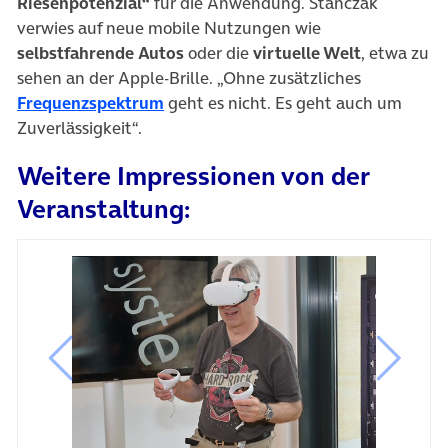
Riesenpotenzial“
für die Anwendung. Stanczak
verwies auf neue mobile Nutzungen wie
selbstfahrende Autos
oder die
virtuelle Welt
, etwa zu
sehen an der Apple-Brille. „Ohne zusätzliches
Frequenzspektrum
geht es nicht. Es geht auch um
Zuverlässigkeit“.
Weitere Impressionen von der
Veranstaltung:
vorheriges Bild
nächste