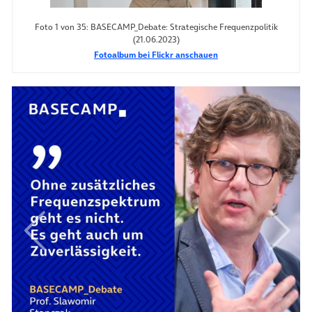
Foto 1 von 35: BASECAMP_Debate: Strategische Frequenzpolitik
(21.06.2023)
Fotoalbum bei Flickr anschauen
Vorheriges Element
Nächs