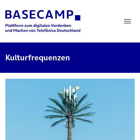
Main Navigation
Kulturfrequenzen