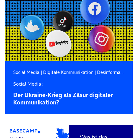
Social Media
|
Digitale Kommunikation
|
Desinformation
Social Media:
Der Ukraine-Krieg als Zäsur digitaler
Kommunikation?