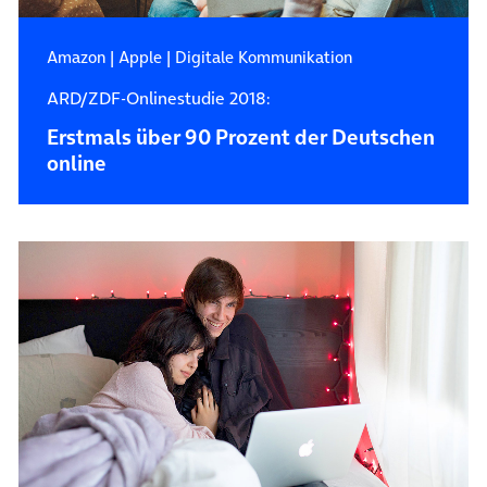
Amazon
|
Apple
|
Digitale Kommunikation
ARD/ZDF-Onlinestudie 2018:
Erstmals über 90 Prozent der Deutschen
online