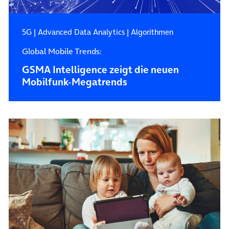
5G
|
Advanced Data Analytics
|
Algorithmen
Global Mobile Trends:
GSMA Intelligence zeigt die neuen
Mobilfunk-Megatrends