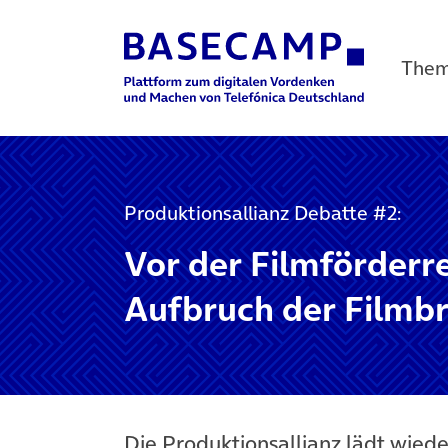
The
Main Navigation
Produktionsallianz Debatte #2:
Vor der Film­förder­
Aufbruch der Film­b
Die Produktionsallianz lädt wied