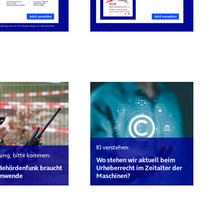
rn
KI verstehen:
erung, bitte kommen:
Wo stehen wir aktuell beim
Behördenfunk braucht
Urheberrecht im Zeitalter der
tenwende
Maschinen?
rn