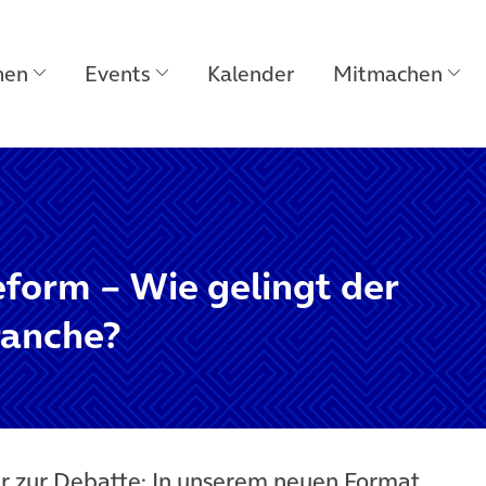
men
Events
Kalender
Mitmachen
reform – Wie gelingt der
ranche?
er zur Debatte: In unserem neuen Format