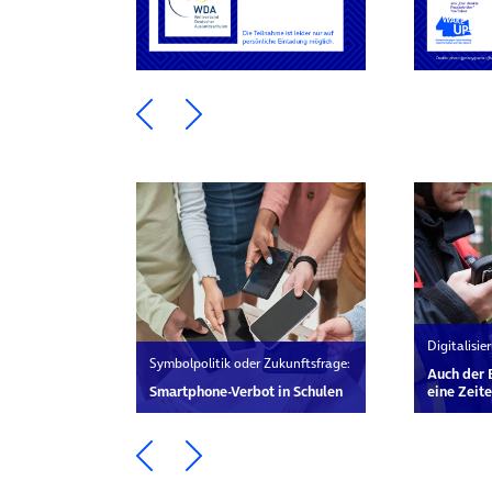
Ein Element zurück blättern
Ein Element weiter blätte
Digitalisi
Symbolpolitik oder Zukunftsfrage:
Auch der 
Smartphone-Verbot in Schulen
eine Zei
Ein Element zurück blättern
Ein Element weiter blätte